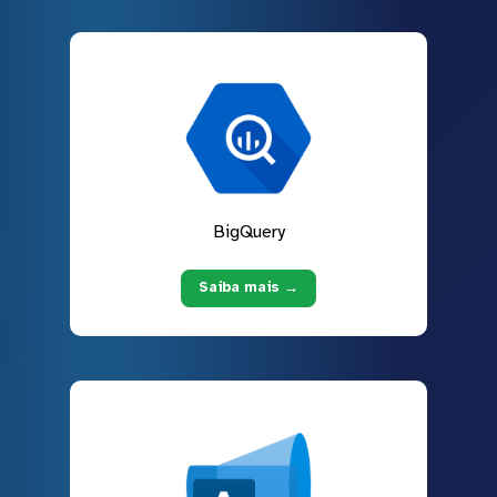
BigQuery
Saiba mais →