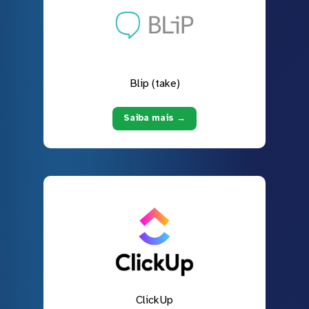
Blip (take)
Saiba mais →
ClickUp