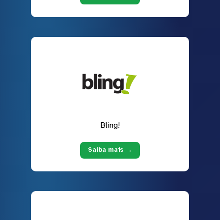
Bling!
Saiba mais →