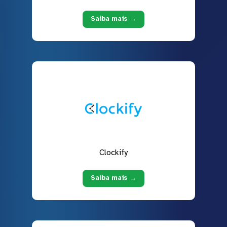
Saiba mais →
Clockify
Saiba mais →