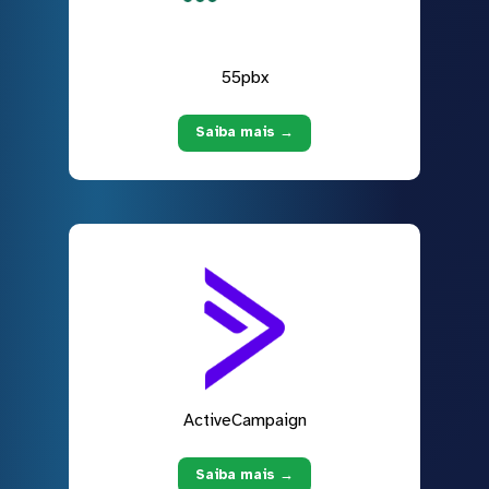
55pbx
Saiba mais →
ActiveCampaign
Saiba mais →