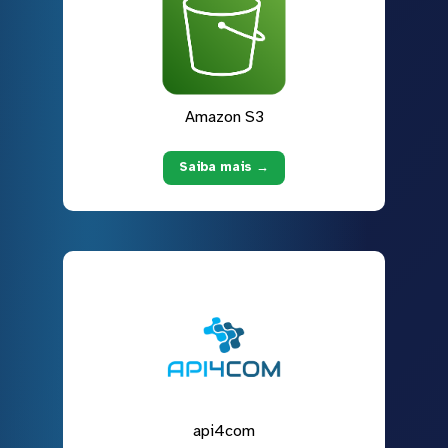
Amazon S3
Saiba mais →
api4com