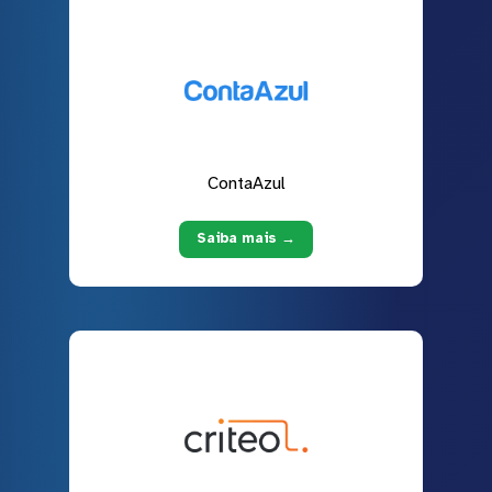
ContaAzul
Saiba mais →