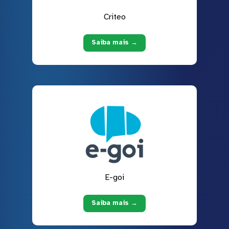
Criteo
Saiba mais →
E-goi
Saiba mais →