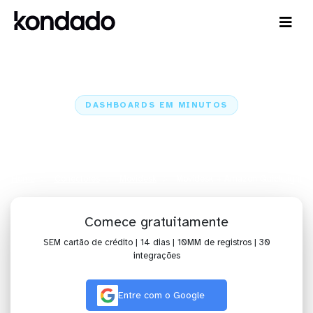
DASHBOARDS EM MINUTOS
Dashboard do Movidesk no
Amazon Quicksight em minutos
Home
Conectores
Movidesk
Movidesk + Amazon Quicksight
Comece gratuitamente
SEM cartão de crédito | 14 dias | 10MM de registros | 30
integrações
Entre com o Google