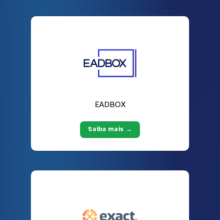
EADBOX
Saiba mais →