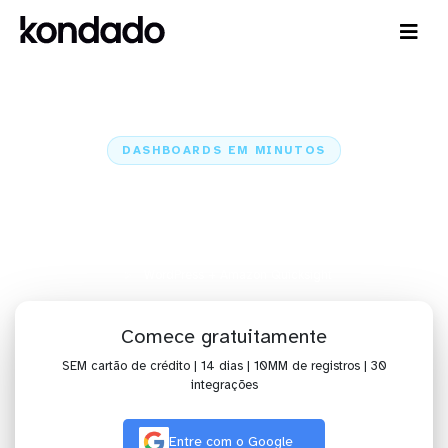
DASHBOARDS EM MINUTOS
Dashboard do WordPress no
Amazon Quicksight em minutos
Home
Conectores
WordPress
WordPress + Amazon Quicksight
Comece gratuitamente
SEM cartão de crédito | 14 dias | 10MM de registros | 30
integrações
Entre com o Google