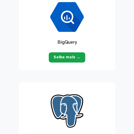
BigQuery
Saiba mais →