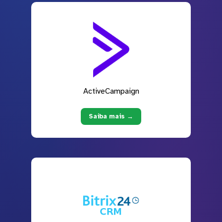
ActiveCampaign
Saiba mais →