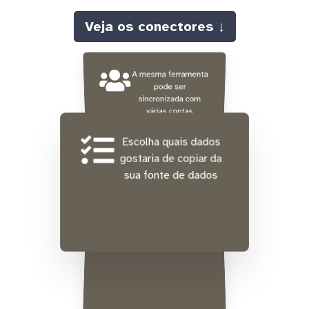
Veja os conectores ↓
A mesma ferramenta
pode ser
sincronizada com
várias contas
diferentes ao mesmo
tempo
Escolha quais dados
gostaria de copiar da
sua fonte de dados
Integração gratuita de
dados históricos