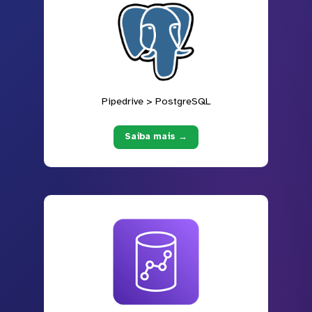
Pipedrive > PostgreSQL
Saiba mais →