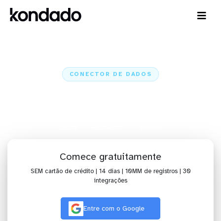
CONECTOR DE DADOS
Conecte o Pipedrive a IA,
dashboards, planilhas e ETL
Home
Conectores
Pipedrive
Comece gratuitamente
SEM cartão de crédito | 14 dias | 10MM de registros | 30
integrações
Entre com o Google