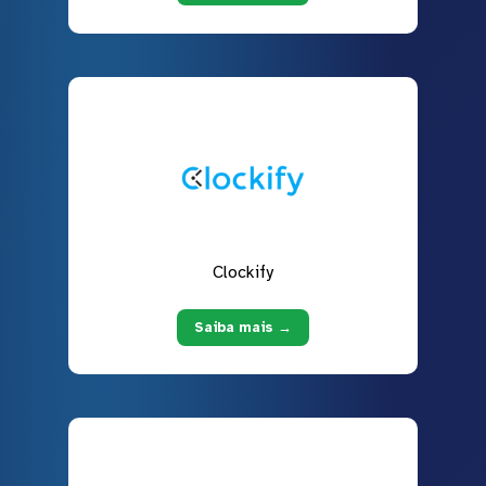
Clockify
Saiba mais →