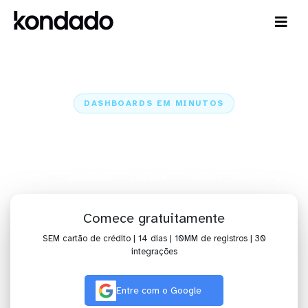
DASHBOARDS EM MINUTOS
Dashboard do Pipedrive no
Microstrategy em minutos
Home
Conectores
Pipedrive
Pipedrive + Microstrategy
Comece gratuitamente
SEM cartão de crédito | 14 dias | 10MM de registros | 30
integrações
Entre com o Google