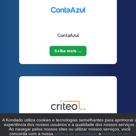
ContaAzul
Saiba mais →
Criteo