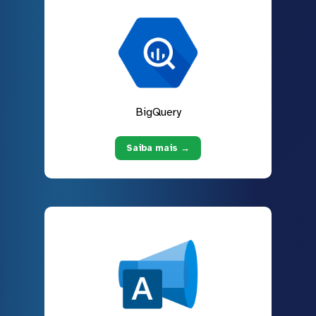
BigQuery
Saiba mais →