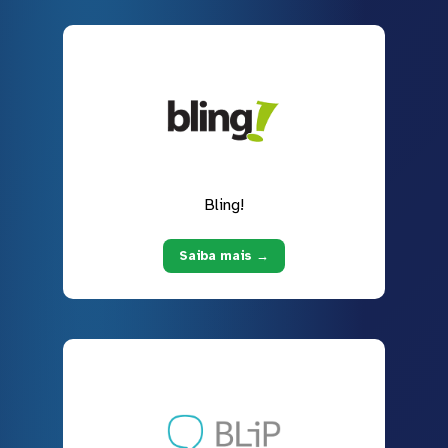
Bling!
Saiba mais →