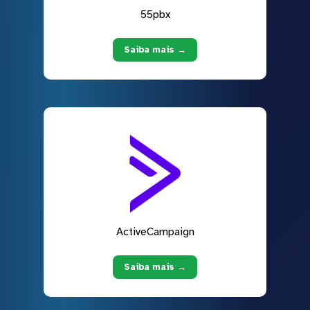
55pbx
Saiba mais →
ActiveCampaign
Saiba mais →