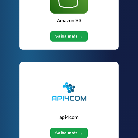
Amazon S3
Saiba mais →
api4com
Saiba mais →