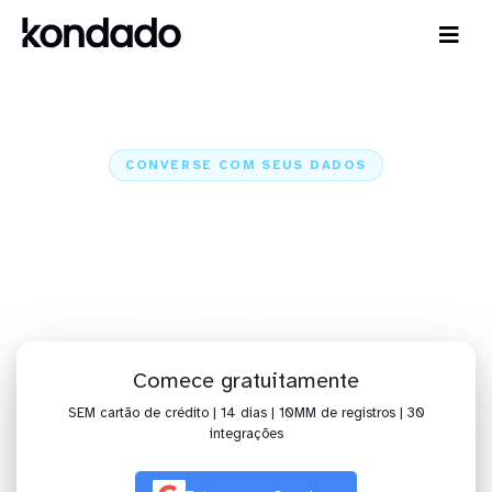
CONVERSE COM SEUS DADOS
Inteligência Artificial:
Dashboards e Chat com Claude e
ChatGPT
Kondado
Inteligência Artificial
Comece gratuitamente
SEM cartão de crédito | 14 dias | 10MM de registros | 30
integrações