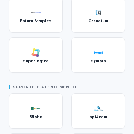
Fatura Simples
Granatum
Superlogica
Sympla
SUPORTE E ATENDIMENTO
55pbx
api4com