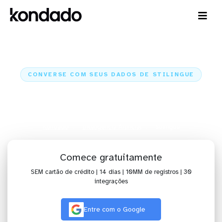
CONVERSE COM SEUS DADOS DE STILINGUE
IA para analisar dados de
Stilingue com Claude e ChatGPT
Kondado
Inteligência Artificial
Stilingue
Comece gratuitamente
SEM cartão de crédito | 14 dias | 10MM de registros | 30
integrações
Entre com o Google