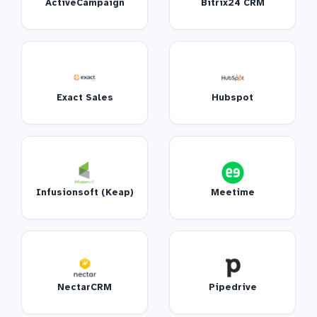
ActiveCampaign
Bitrix24 CRM
Exact Sales
Hubspot
Infusionsoft (Keap)
Meetime
NectarCRM
Pipedrive