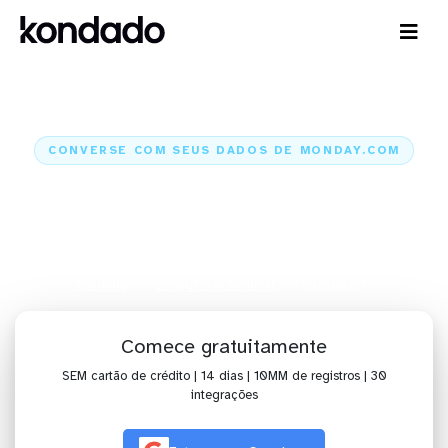
CONVERSE COM SEUS DADOS DE MONDAY.COM
IA para analisar dados de
monday.com com Claude e
ChatGPT
Kondado
Inteligência Artificial
monday.com
Comece gratuitamente
SEM cartão de crédito | 14 dias | 10MM de registros | 30
integrações