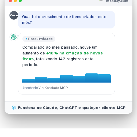
monday.com
Você
Qual foi o crescimento de itens criados este
mês?
monday.com
Produtividade
Equipe
Atendimento
No momento existem
23 itens
com status
Comparado ao mês passado, houve um
Os colaboradores
O tempo médio entre atualizações de clientes
Mariana, Carlos e Ana
atrasado no quadro Comercial Principal,
aumento de
+18% na criação de novos
lideram com 45, 38 e 31 conversas
e respostas da equipe é de
4,2 horas
nos
concentrados principalmente na fase de
itens
, totalizando 142 registros este
registradas respectivamente nas últimas duas
projetos prioritários.
proposta.
período.
semanas.
Via Kondado MCP
Via Kondado MCP
Via Kondado MCP
Via Kondado MCP
Funciona no Claude, ChatGPT e qualquer cliente MCP