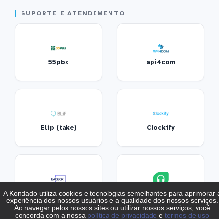
SUPORTE E ATENDIMENTO
55pbx
api4com
Blip (take)
Clockify
EADBOX
Freshdesk