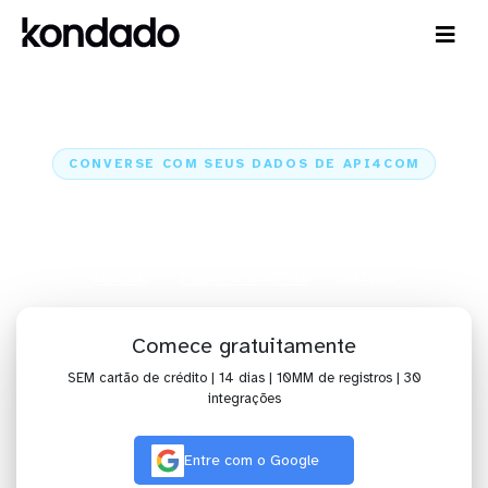
CONVERSE COM SEUS DADOS DE API4COM
IA para analisar dados de
api4com com Claude e ChatGPT
Kondado
Inteligência Artificial
api4com
Comece gratuitamente
SEM cartão de crédito | 14 dias | 10MM de registros | 30
integrações
Entre com o Google