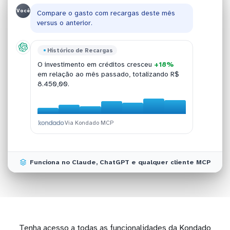
Você
Compare o gasto com recargas deste mês
versus o anterior.
Chamadas de Voz
Histórico de Recargas
api4com
Chamadas de Voz
As ligações realizadas geraram uma despesa
O investimento em créditos cresceu
+18%
As chamadas para o prefixo 11-SP
O tempo médio de conversação foi de
3
de
R$ 1.247,50
considerando todas as
em relação ao mês passado, totalizando R$
acumularam
minutos e 42 segundos
4.320 minutos
por ligação
, representando
chamadas conectadas.
8.450,00.
o maior volume.
completada.
Via Kondado MCP
Via Kondado MCP
Via Kondado MCP
Via Kondado MCP
Funciona no Claude, ChatGPT e qualquer cliente MCP
Tenha acesso a todas as funcionalidades da Kondado