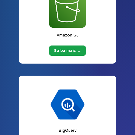
Amazon S3
Saiba mais →
BigQuery