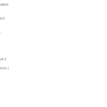
OARDS
GLE
|
-
UE E
DOS |