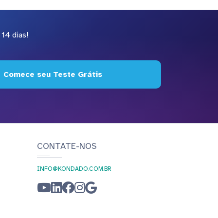
14 dias!
Comece seu Teste Grátis
CONTATE-NOS
INFO@KONDADO.COM.BR