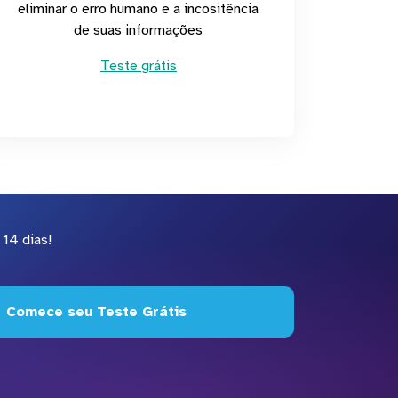
eliminar o erro humano e a incositência
de suas informações
Teste grátis
14 dias!
Comece seu Teste Grátis