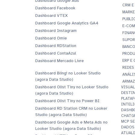
Dashboard Google Ads
CRM E
Dashboard Facebook
MARKE
Dashboard VTEX
PUBLI
Dashboard Google Analytics GA4
E-COM
Dashboard Instagram
FINAN
Dashboard Omie
SUPOR
Dashboard RDStation
BANCO
Dashboard ContaAzul
PRODU
Dashboard Mercado Livre
ERP E
REDES
Dashboard Bling! no Looker Studio
ANÁLI
(agora Data Studio)
ARMAZ
Dashboard Olist Tiny no Looker Studio
VISUA
DESTI
(agora Data Studio)
PLATA
Dashboard Olist Tiny no Power BI
INTELI
Dashboard RD Station CRM no Looker
DASHBO
Studio (agora Data Studio)
CHATG
MCP SE
Dashboard Google Ads e Meta Ads no
DADOS
Looker Studio (agora Data Studio)
ATUALI