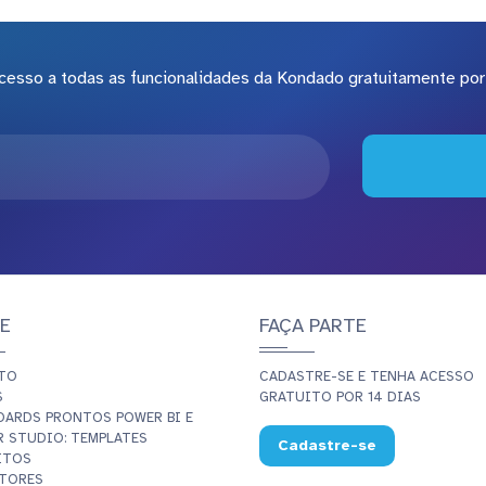
cesso a todas as funcionalidades da Kondado gratuitamente por 
E
FAÇA PARTE
TO
CADASTRE-SE E TENHA ACESSO
S
GRATUITO POR 14 DIAS
OARDS PRONTOS POWER BI E
 STUDIO: TEMPLATES
Cadastre-se
ITOS
TORES