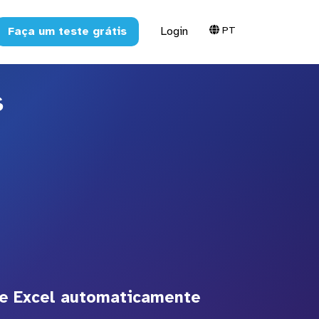
PT
Faça um teste grátis
Login
s
 e Excel automaticamente