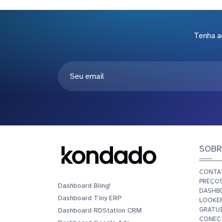
Tenha a
SOBR
CONTA
PREÇO
Dashboard Bling!
DASHB
Dashboard Tiny ERP
LOOKER
GRATU
Dashboard RDStation CRM
CONEC