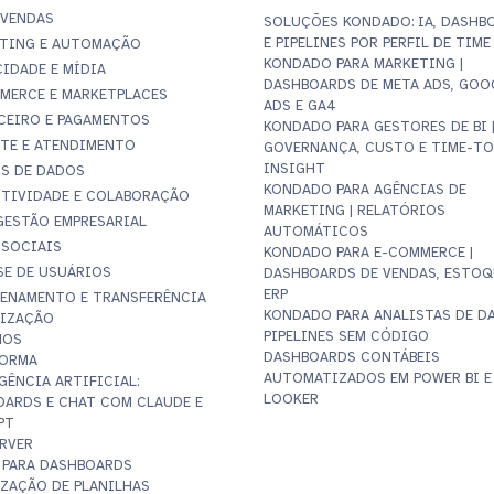
 VENDAS
SOLUÇÕES KONDADO: IA, DASHB
E PIPELINES POR PERFIL DE TIME
TING E AUTOMAÇÃO
KONDADO PARA MARKETING |
CIDADE E MÍDIA
DASHBOARDS DE META ADS, GOO
MERCE E MARKETPLACES
ADS E GA4
CEIRO E PAGAMENTOS
KONDADO PARA GESTORES DE BI 
TE E ATENDIMENTO
GOVERNANÇA, CUSTO E TIME-TO
INSIGHT
S DE DADOS
KONDADO PARA AGÊNCIAS DE
TIVIDADE E COLABORAÇÃO
MARKETING | RELATÓRIOS
 GESTÃO EMPRESARIAL
AUTOMÁTICOS
 SOCIAIS
KONDADO PARA E-COMMERCE |
SE DE USUÁRIOS
DASHBOARDS DE VENDAS, ESTOQ
ERP
ENAMENTO E TRANSFERÊNCIA
KONDADO PARA ANALISTAS DE DA
LIZAÇÃO
PIPELINES SEM CÓDIGO
NOS
DASHBOARDS CONTÁBEIS
FORMA
AUTOMATIZADOS EM POWER BI E
GÊNCIA ARTIFICIAL:
LOOKER
ARDS E CHAT COM CLAUDE E
PT
RVER
 PARA DASHBOARDS
ZAÇÃO DE PLANILHAS