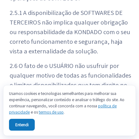
2.5.1 A disponibilização de SOFTWARES DE
TERCEIROS não implica qualquer obrigação
ou responsabilidade da KONDADO com o seu
correto funcionamento e segurança, haja
vista a externalidade da solução.
2.6 O fato de o USUÁRIO não usufruir por
qualquer motivo de todas as funcionalidades
e limites disponibilizados que tem direito no
seu PLANO em um dado período não implica o
Usamos cookies e tecnologias semelhantes para melhorar sua
experiência, personalizar conteúdo e analisar o tráfego do site. Ao
acúmulo destas para os períodos posteriores.
continuar navegando, você concorda com a nossa
política de
privacidade
e os
termos de uso
.
3. Condições gerais
Entendi
3.1 Os SERVIÇOS DA KONDADO serão