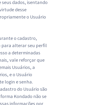
de seus dados, isentando
virtude desse
propriamente o Usuário
rante o cadastro,
ara alterar seu perfil
esso a determinadas
ais, vale reforçar que
emais Usuários, a
os, e o Usuário
e login e senha.
cadastro do Usuário são
ataforma Kondado não se
ssas informações por