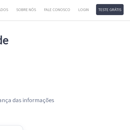
ADOS
SOBRE NÓS
FALE CONOSCO
LOGIN
TESTE GRÁTIS
de
rança das informações