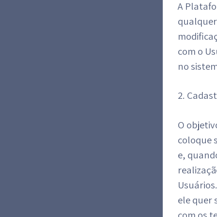
A Platafo
qualquer 
modificaç
com o Usu
no siste
2. Cadas
O objeti
coloque s
e, quando
realizaç
Usuários.
ele quer
com os t