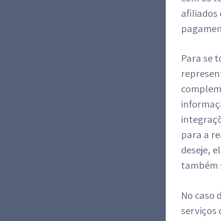
afiliados
pagamento
Para se t
represen
compleme
informaç
integraç
para a re
deseje, 
também s
No caso d
serviços