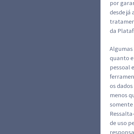
por garan
desde já
tratamen
da Plata
Algumas 
quanto e
pessoal 
ferrament
os dados 
menos qu
somente 
Ressalta-
de uso pe
responsa