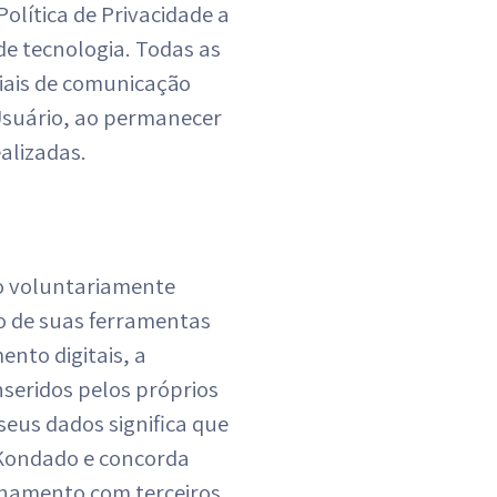
olítica de Privacidade a
de tecnologia. Todas as
ciais de comunicação
 Usuário, ao permanecer
alizadas.
io voluntariamente
so de suas ferramentas
nto digitais, a
seridos pelos próprios
seus dados significa que
 Kondado e concorda
lhamento com terceiros,