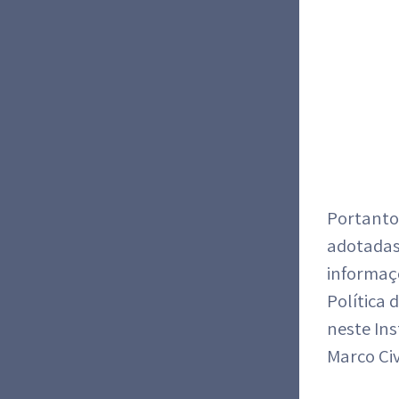
Portanto,
adotadas
informaçõ
Política 
neste Ins
Marco Civ