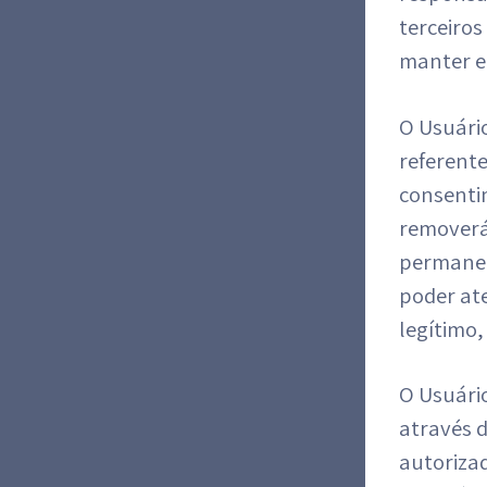
terceiros
manter em
O Usuário
referente
consenti
removerá
permanec
poder ate
legítimo,
O Usuári
através 
autoriza