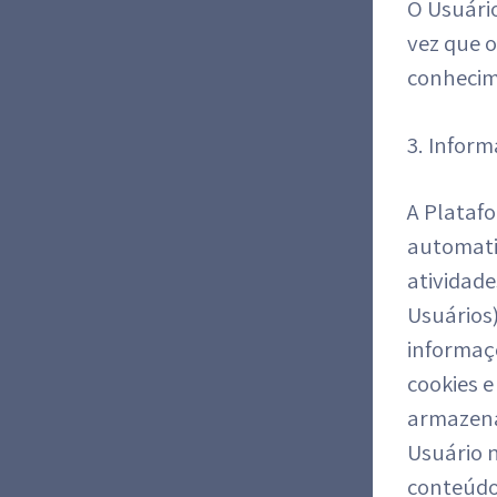
O Usuári
vez que o
conhecim
3. Infor
A Plataf
automati
atividad
Usuários)
informaçõ
cookies e
armazena
Usuário 
conteúdo