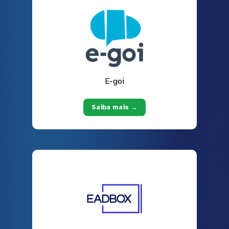
E-goi
Saiba mais →