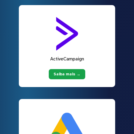
ActiveCampaign
Saiba mais →