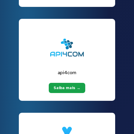
api4com
Saiba mais →