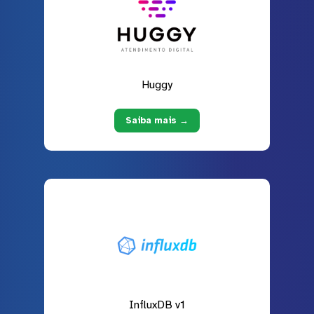
Huggy
Saiba mais →
InfluxDB v1