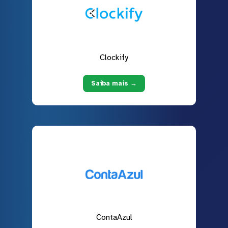
Clockify
Saiba mais →
ContaAzul