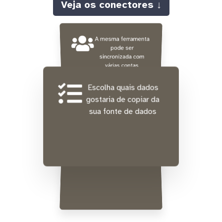
Veja os conectores ↓
A mesma ferramenta
pode ser
sincronizada com
várias contas
diferentes ao mesmo
tempo
Escolha quais dados
gostaria de copiar da
sua fonte de dados
Integração gratuita de
dados históricos