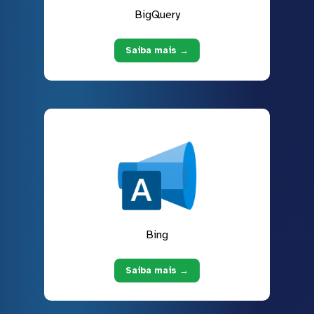
BigQuery
Saiba mais →
Bing
Saiba mais →