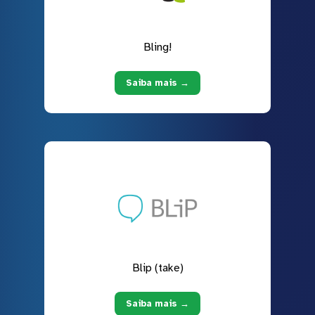
Bling!
Saiba mais →
Blip (take)
Saiba mais →