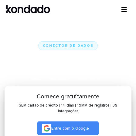
CONECTOR DE DADOS
Conecte a Apple App Store a IA,
dashboards, planilhas e ETL
Home
Conectores
Apple App Store
Comece gratuitamente
SEM cartão de crédito | 14 dias | 10MM de registros | 30
integrações
Entre com o Google