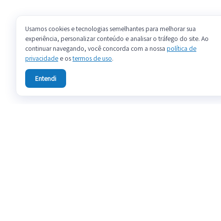
Usamos cookies e tecnologias semelhantes para melhorar sua
experiência, personalizar conteúdo e analisar o tráfego do site. Ao
continuar navegando, você concorda com a nossa
política de
privacidade
e os
termos de uso
.
Entendi
SOBR
FALE C
PREÇOS
BLOG
DOCUM
TERMOS
POLÍTIC