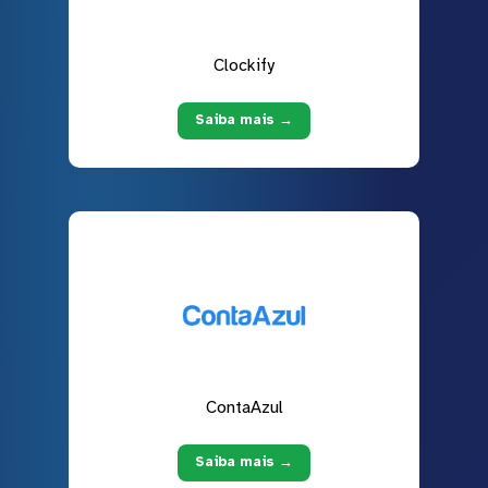
Clockify
Saiba mais →
ContaAzul
Saiba mais →