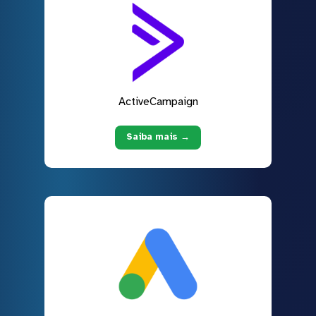
ActiveCampaign
Saiba mais →