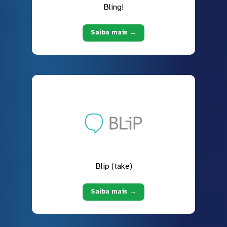
Bling!
Saiba mais →
Blip (take)
Saiba mais →