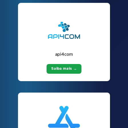
api4com
Saiba mais →