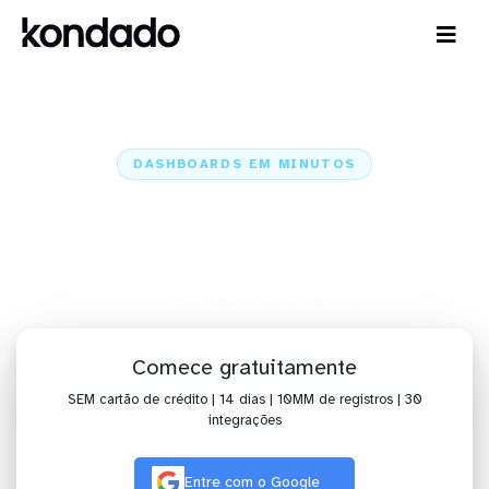
DASHBOARDS EM MINUTOS
Dashboard da Apple App Store no
BIMachine em minutos
Home
Conectores
Apple App Store
Apple App Store + BIMachine
Comece gratuitamente
SEM cartão de crédito | 14 dias | 10MM de registros | 30
integrações
Entre com o Google