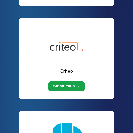
Criteo
Saiba mais →