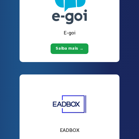
E-goi
Saiba mais →
EADBOX