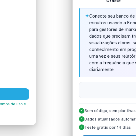
Oracle
✦
Conecte seu banco de
minutos usando a Kond
para gestores de marke
dados que precisam t
visualizações claras, 
conhecimento em progr
uma vez e seus relató
com a frequência que v
diariamente.
ermos de uso
e
Sem código, sem planilhas
✓
Dados atualizados automa
✓
Teste grátis por 14 dias
✓