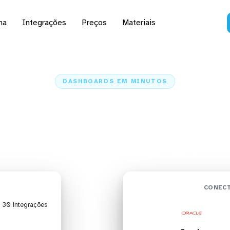
na
Integrações
Preços
Materiais
DASHBOARDS EM MINUTOS
ard do Oracle no BIMac
minutos
Home
Conectores
Oracle
Oracle + BIMachine
CONECT
| 30 integrações