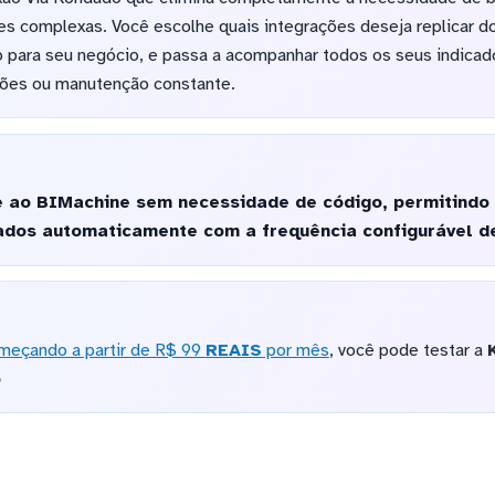
es complexas. Você escolhe quais integrações deseja replicar do 
o para seu negócio, e passa a acompanhar todos os seus indica
ões ou manutenção constante.
 ao BIMachine sem necessidade de código, permitindo 
ados automaticamente com a frequência configurável de
meçando a partir de R$ 99
REAIS
por mês
, você pode testar a
o