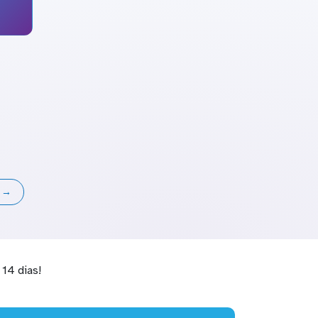
s →
14 dias!