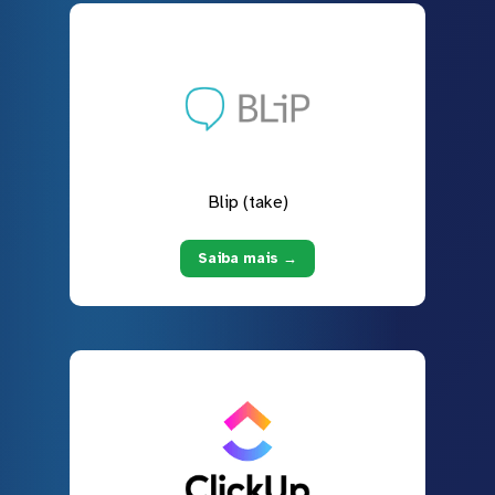
Blip (take)
Saiba mais →