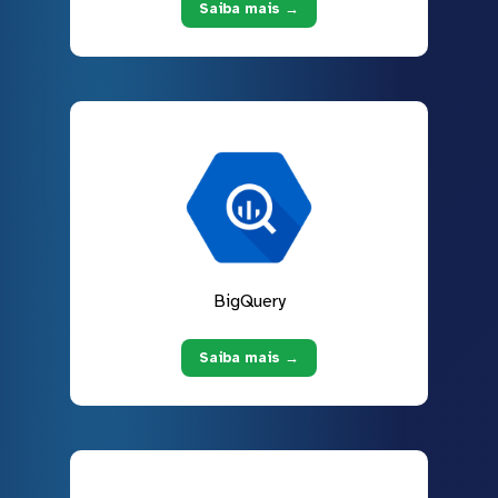
Saiba mais →
BigQuery
Saiba mais →