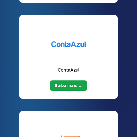
ContaAzul
Saiba mais →