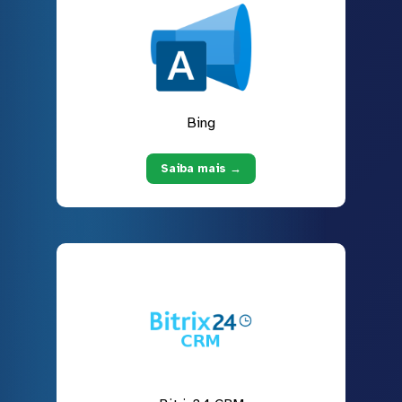
Bing
Saiba mais →