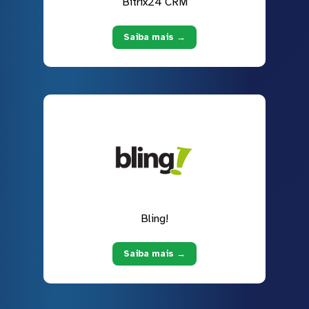
Bitrix24 CRM
Saiba mais →
Bling!
Saiba mais →