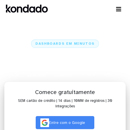
DASHBOARDS EM MINUTOS
Dashboard do Hi Platform no
BIMachine em minutos
Home
Conectores
Hi Platform
Hi Platform + BIMachine
Comece gratuitamente
SEM cartão de crédito | 14 dias | 10MM de registros | 30
integrações
Entre com o Google