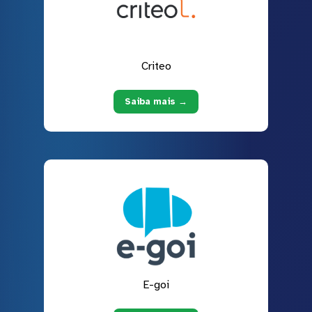
Criteo
Saiba mais →
E-goi