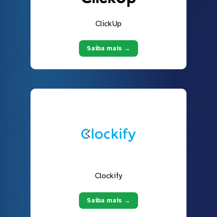
ClickUp
Saiba mais →
Clockify
Saiba mais →