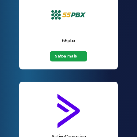
55pbx
Saiba mais →
ActiveCampaign