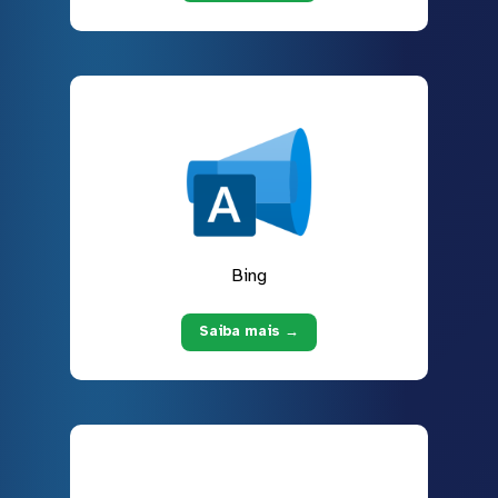
Bing
Saiba mais →