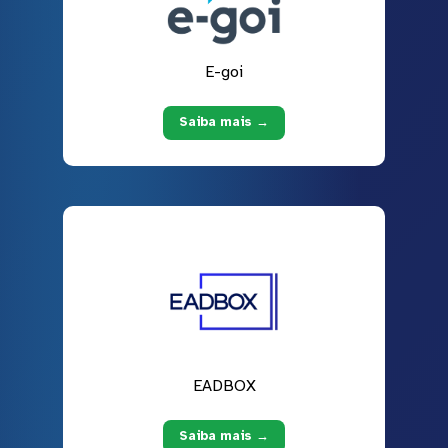
E-goi
Saiba mais →
EADBOX
Saiba mais →