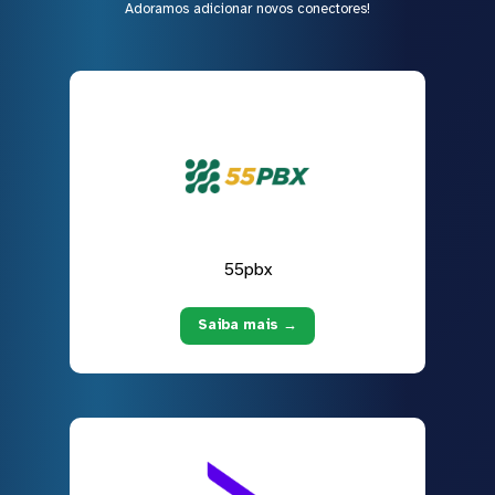
Adoramos adicionar novos conectores!
55pbx
Saiba mais →