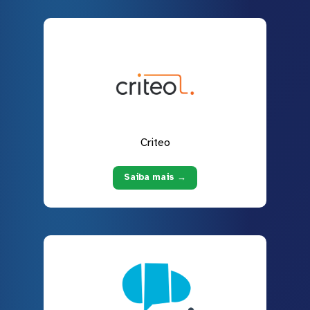
Criteo
Saiba mais →