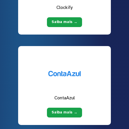
Clockify
Saiba mais →
ContaAzul
Saiba mais →