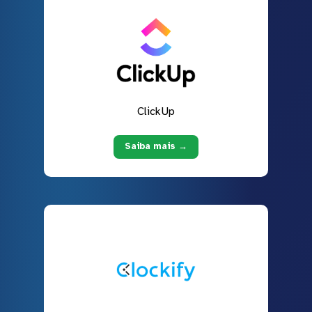
ClickUp
Saiba mais →