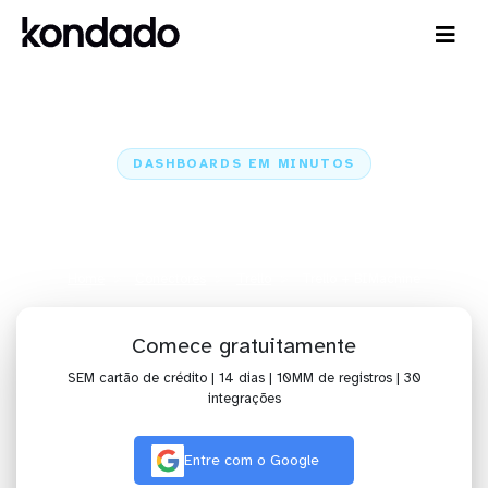
DASHBOARDS EM MINUTOS
Dashboard do Trello no
BIMachine em minutos
Home
Conectores
Trello
Trello + BIMachine
Comece gratuitamente
SEM cartão de crédito | 14 dias | 10MM de registros | 30
integrações
Entre com o Google