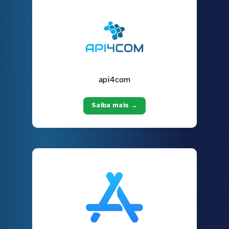
api4com
Saiba mais →