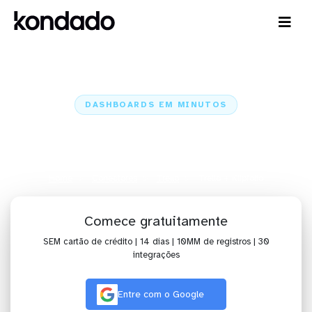
DASHBOARDS EM MINUTOS
Dashboard do Trello no Klipfolio
em minutos
Home
Conectores
Trello
Trello + Klipfolio
Comece gratuitamente
SEM cartão de crédito | 14 dias | 10MM de registros | 30
integrações
Entre com o Google