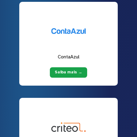
ContaAzul
Saiba mais →