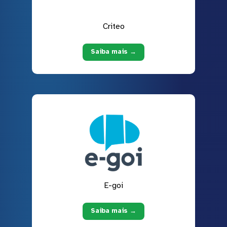
Criteo
Saiba mais →
E-goi
Saiba mais →