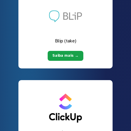
Blip (take)
Saiba mais →