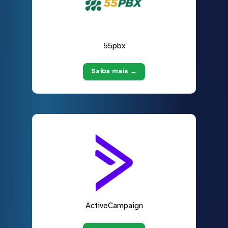
55pbx
Saiba mais →
ActiveCampaign