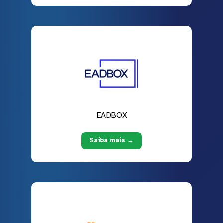
EADBOX
Saiba mais →