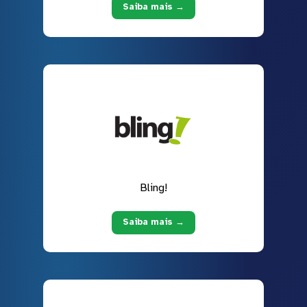
Saiba mais →
Bling!
Saiba mais →