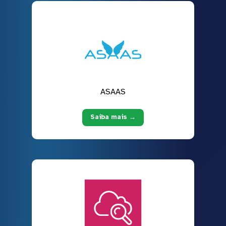
ASAAS
Saiba mais →