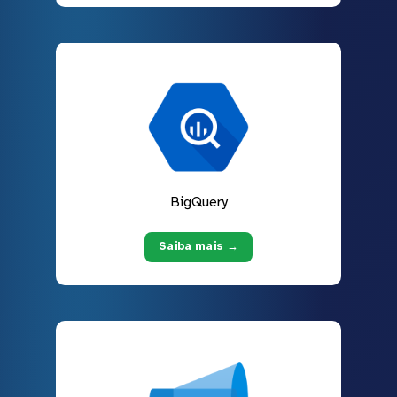
BigQuery
Saiba mais →