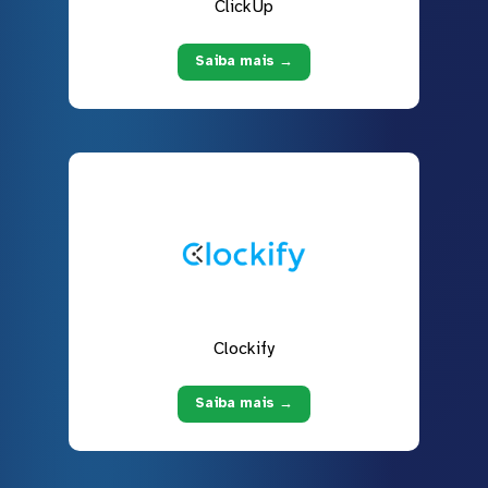
ClickUp
Saiba mais →
Clockify
Saiba mais →