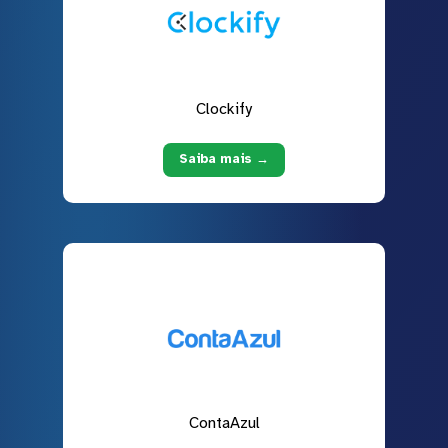
Clockify
Saiba mais →
ContaAzul