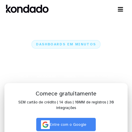
DASHBOARDS EM MINUTOS
Dashboard do ASAAS no Klipfolio
em minutos
Home
Conectores
ASAAS
ASAAS + Klipfolio
Comece gratuitamente
SEM cartão de crédito | 14 dias | 10MM de registros | 30
integrações
Entre com o Google