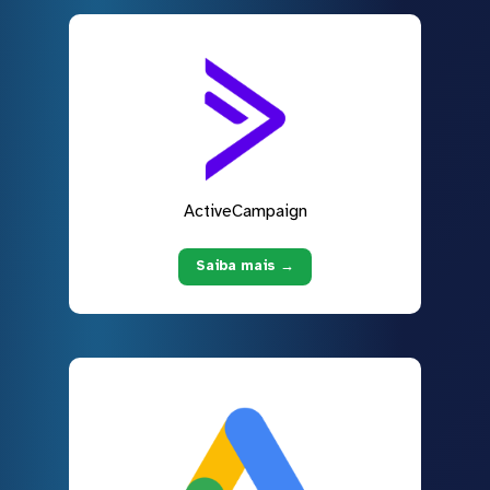
ActiveCampaign
Saiba mais →