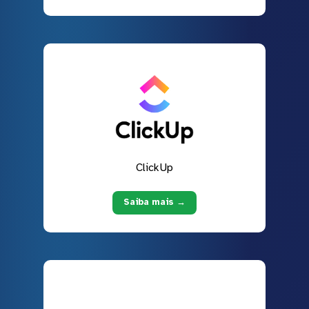
ClickUp
Saiba mais →