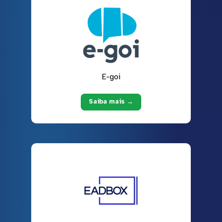
E-goi
Saiba mais →