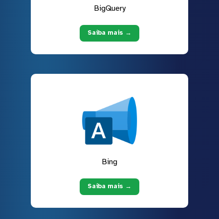
BigQuery
Saiba mais →
Bing
Saiba mais →