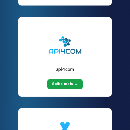
api4com
Saiba mais →