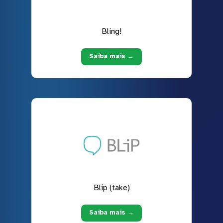
Bling!
Saiba mais →
Blip (take)
Saiba mais →