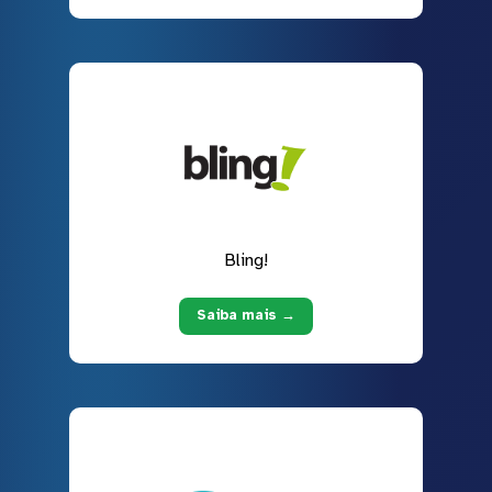
Bling!
Saiba mais →