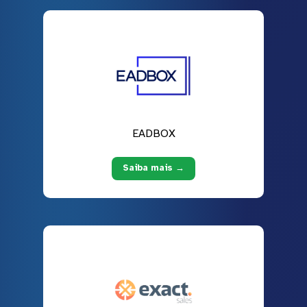
EADBOX
Saiba mais →