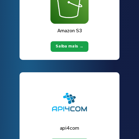
Amazon S3
Saiba mais →
api4com