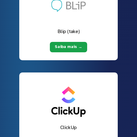
Blip (take)
Saiba mais →
ClickUp