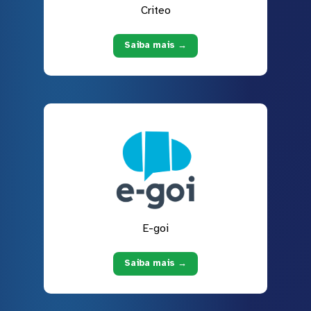
Criteo
Saiba mais →
E-goi
Saiba mais →