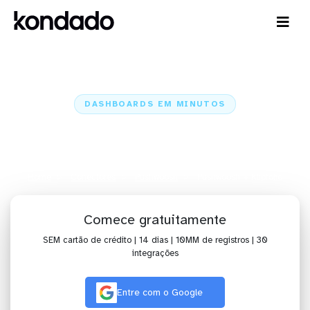
DASHBOARDS EM MINUTOS
Dashboard do Pushwoosh no
Klipfolio em minutos
Home
Conectores
Pushwoosh
Pushwoosh + Klipfolio
Comece gratuitamente
SEM cartão de crédito | 14 dias | 10MM de registros | 30
integrações
Entre com o Google