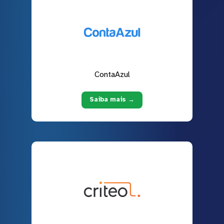
ContaAzul
Saiba mais →