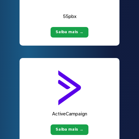
55pbx
Saiba mais →
ActiveCampaign
Saiba mais →