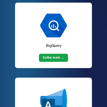
BigQuery
Saiba mais →