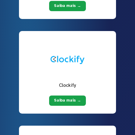
Saiba mais →
Clockify
Saiba mais →