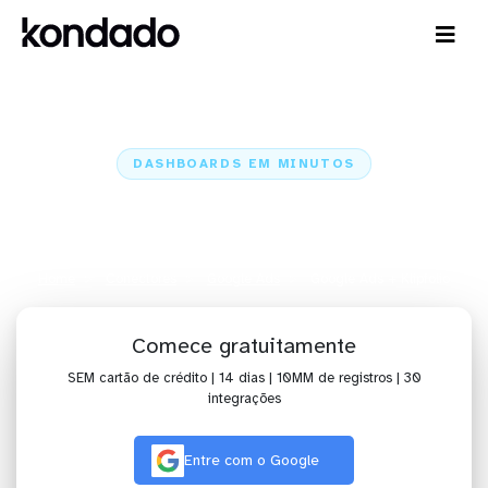
DASHBOARDS EM MINUTOS
Dashboard do Google Ads no
Klipfolio em minutos
Home
Conectores
Google Ads
Google Ads + Klipfolio
Comece gratuitamente
SEM cartão de crédito | 14 dias | 10MM de registros | 30
integrações
Entre com o Google