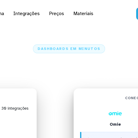
na
Integrações
Preços
Materiais
DASHBOARDS EM MINUTOS
 da Omie no Klipfolio 
Home
Conectores
Omie
Omie + Klipfolio
CONEC
| 30 integrações
Omie