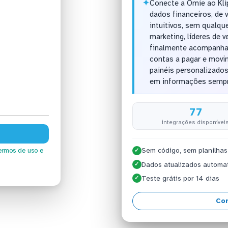
✦
Conecte a Omie ao Kli
dados financeiros, de
intuitivos, sem qualqu
marketing, líderes de
finalmente acompanha
contas a pagar e mov
painéis personalizado
em informações sempr
77
integrações disponívei
Sem código, sem planilhas
ermos de uso
e
✓
Dados atualizados automa
✓
Teste grátis por 14 dias
✓
Con