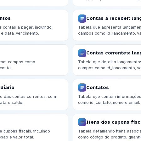
entos
Contas a receber: la
 contas a pagar, incluindo
Tabela que apresenta lançamen
 e data_vencimento.
campos como id_lancamento, va
Contas correntes: la
s com campos como
Tabela que detalha lançamentos
conta.
campos como id_lancamento, val
diário
Contatos
io das contas correntes, com
Tabela que contém informações 
ata e saldo.
como id_contato, nome e email.
Itens dos cupons fisc
cupons fiscais, incluindo
Tabela detalhando itens associ
ão e valor total.
como código do produto, quantid