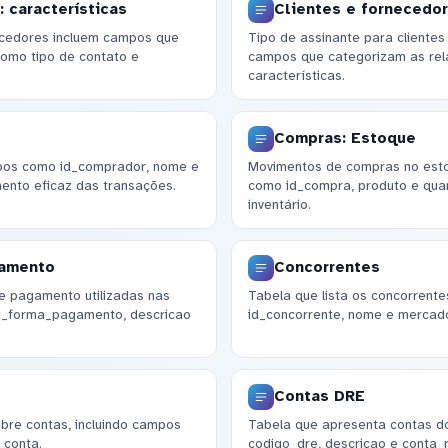
 características
Clientes e fornecedor
necedores incluem campos que
Tipo de assinante para clientes
como tipo de contato e
campos que categorizam as rel
características.
Compras: Estoque
mpos como id_comprador, nome e
Movimentos de compras no est
ento eficaz das transações.
como id_compra, produto e quan
inventário.
gamento
Concorrentes
e pagamento utilizadas nas
Tabela que lista os concorren
d_forma_pagamento, descricao
id_concorrente, nome e mercad
Contas DRE
bre contas, incluindo campos
Tabela que apresenta contas 
 conta.
codigo_dre, descricao e conta_r