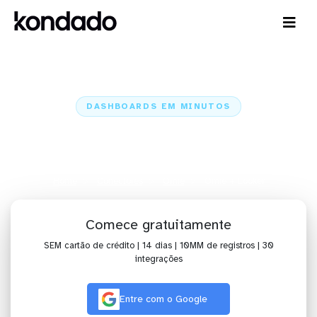
DASHBOARDS EM MINUTOS
Dashboard da Omie no Looker
em minutos
Home
Conectores
Omie
Omie + Looker
Comece gratuitamente
SEM cartão de crédito | 14 dias | 10MM de registros | 30
integrações
Entre com o Google