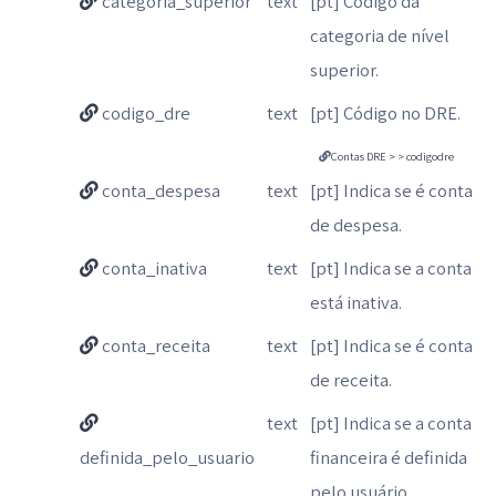
categoria_superior
text
[pt] Código da
categoria de nível
superior.
codigo_dre
text
[pt] Código no DRE.
Contas DRE > > codigodre
conta_despesa
text
[pt] Indica se é conta
de despesa.
conta_inativa
text
[pt] Indica se a conta
está inativa.
conta_receita
text
[pt] Indica se é conta
de receita.
text
[pt] Indica se a conta
definida_pelo_usuario
financeira é definida
pelo usuário.