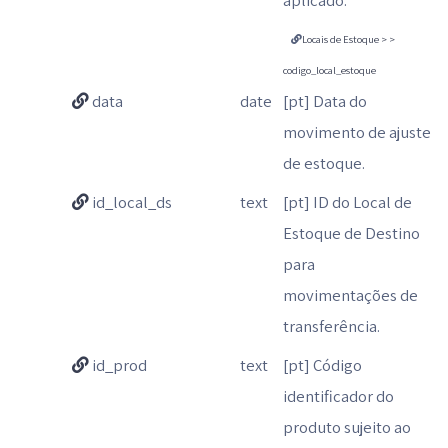
aplicado.
Locais de Estoque > >
codigo_local_estoque
data
date
[pt] Data do
movimento de ajuste
de estoque.
id_local_ds
text
[pt] ID do Local de
Estoque de Destino
para
movimentações de
transferência.
id_prod
text
[pt] Código
identificador do
produto sujeito ao