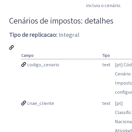
incluiu o cenário.
Cenários de impostos: detalhes
Tipo de replicacao:
Integral
Campo
Tipo
codigo_cenario
text
[pt] Cód
Cenário
Impost
configu
cnae_cliente
text
[pt]
Classifi
Naciona
Ativida