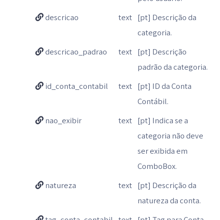
descricao
text
[pt] Descrição da
categoria.
descricao_padrao
text
[pt] Descrição
padrão da categoria.
id_conta_contabil
text
[pt] ID da Conta
Contábil.
nao_exibir
text
[pt] Indica se a
categoria não deve
ser exibida em
ComboBox.
natureza
text
[pt] Descrição da
natureza da conta.
tag_conta_contabil
text
[pt] Tag para Conta