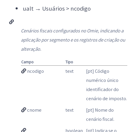
ualt
→
Usuários > ncodigo
Cenários fiscais configurados no Omie, indicando a
aplicação por segmento e os registros de criação ou
alteração.
Campo
Tipo
ncodigo
text
[pt] Código
numérico único
identificador do
cenário de imposto.
cnome
text
[pt] Nome do
cenário fiscal.
boolean
[pt] Indica se o