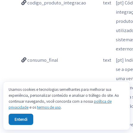
codigo_produto_integracao
text
[pt] Cód
integra
produto
utiliza
sistema
externos
consumo_final
text
[pt] Ind
se a op
uma ven
consumo
Usamos cookies e tecnologias semelhantes para melhorar sua
experiência, personalizar conteúdo e analisar o tráfego do site. Ao
'S' para 
continuar navegando, você concorda com a nossa
política de
para não
privacidade
e os
termos de uso
.
se não
Entendi
aplicáve