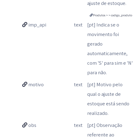
ajuste de estoque.
Produtos > > codigo_produto
imp_api
text
[pt] Indica se o
movimento foi
gerado
automaticamente,
com 'S' para sim e 'N'
para não.
motivo
text
[pt] Motivo pelo
qual o ajuste de
estoque está sendo
realizado.
obs
text
[pt] Observação
referente ao