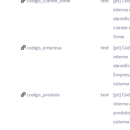
codigo_cliente_omie
text
[pt] Cód
interno
identifi
cliente 
Omie.
codigo_empresa
text
[pt] Cód
interno
identifi
Empres
sistema
codigo_produto
text
[pt] Cód
interno
produto
sistema