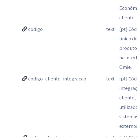
Econômi
cliente.
codigo
text
[pt] Cód
único d
produto,
na inter
Omie.
codigo_cliente_integracao
text
[pt] Cód
integra
cliente,
utiliza
sistema
externos