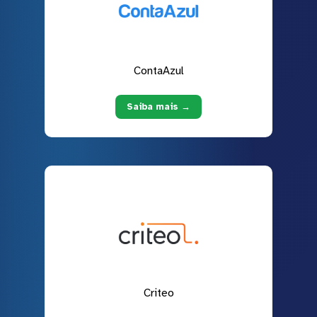
ContaAzul
Saiba mais →
Criteo