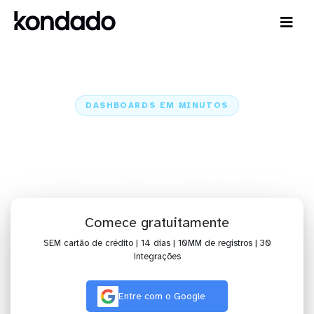
DASHBOARDS EM MINUTOS
Dashboard do RDStation no
Looker em minutos
Home
Conectores
RDStation
RDStation + Looker
Comece gratuitamente
SEM cartão de crédito | 14 dias | 10MM de registros | 30
integrações
Entre com o Google