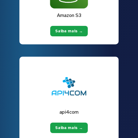
Amazon S3
Saiba mais →
api4com
Saiba mais →