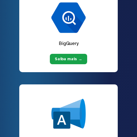
BigQuery
Saiba mais →