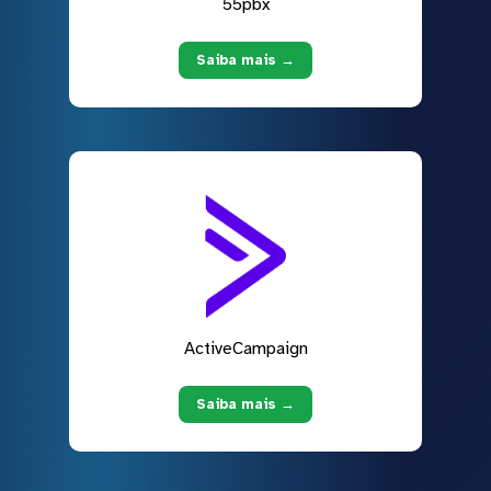
55pbx
Saiba mais →
ActiveCampaign
Saiba mais →