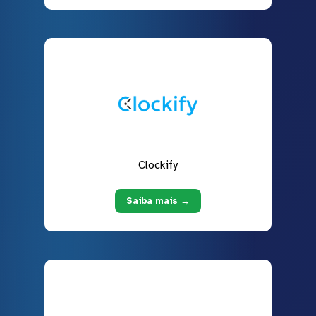
Clockify
Saiba mais →