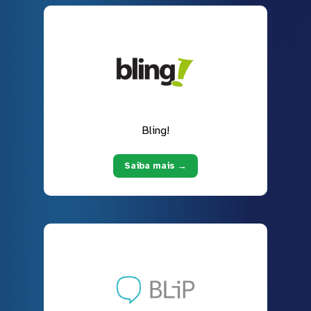
Bling!
Saiba mais →