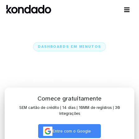
DASHBOARDS EM MINUTOS
Dashboard do RDStation no
Redash em minutos
Home
Conectores
RDStation
RDStation + Redash
Comece gratuitamente
SEM cartão de crédito | 14 dias | 10MM de registros | 30
integrações
Entre com o Google