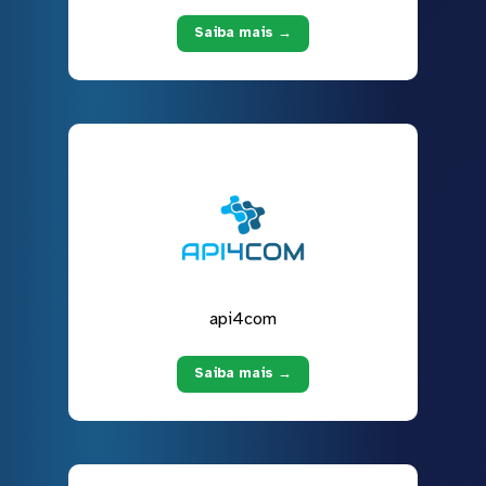
Saiba mais →
api4com
Saiba mais →