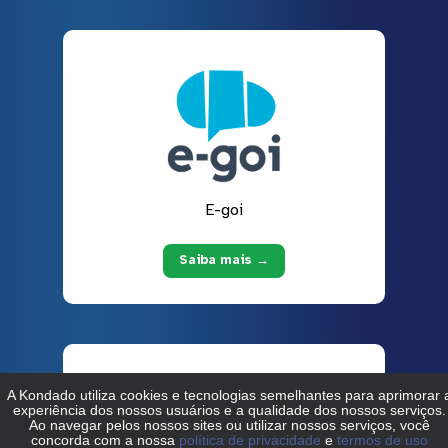
E-goi
Saiba mais →