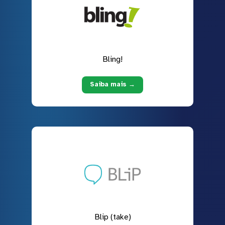
Bling!
Saiba mais →
Blip (take)