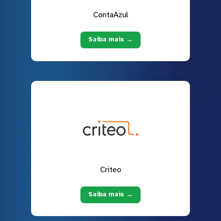
ContaAzul
Saiba mais →
Criteo
Saiba mais →