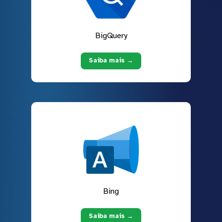
BigQuery
Saiba mais →
Bing
Saiba mais →