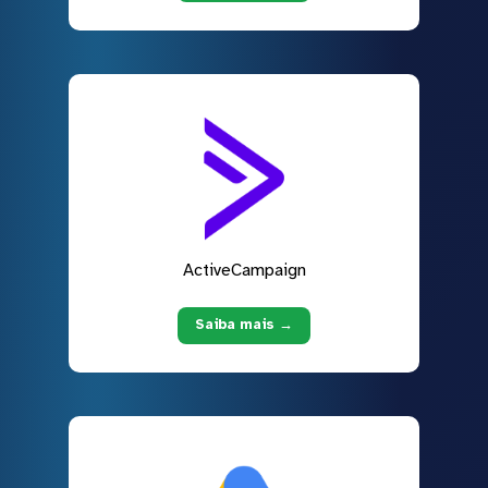
ActiveCampaign
Saiba mais →