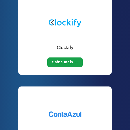
Clockify
Saiba mais →