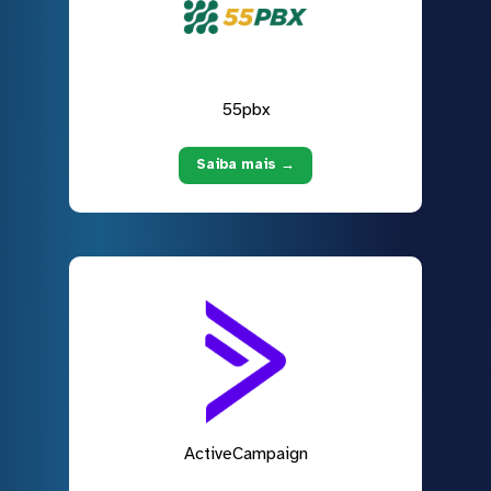
55pbx
Saiba mais →
ActiveCampaign