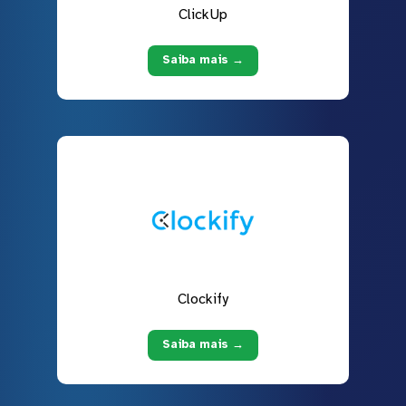
ClickUp
Saiba mais →
Clockify
Saiba mais →