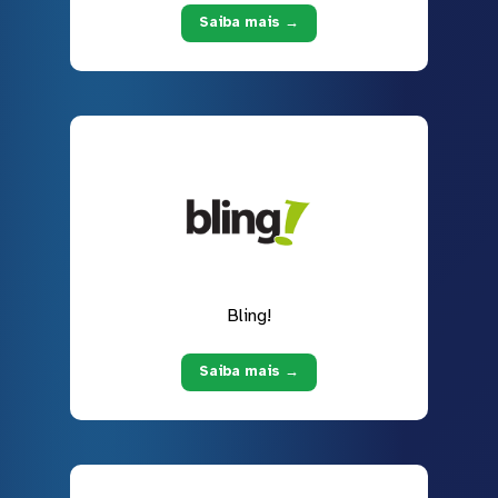
Saiba mais →
Bling!
Saiba mais →