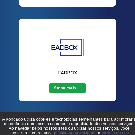
EADBOX
Saiba mais →