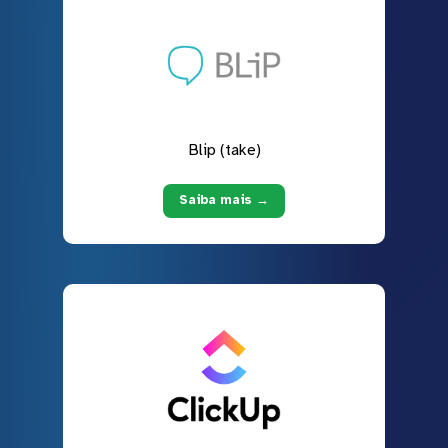
Blip (take)
Saiba mais →