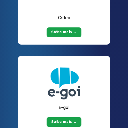
Criteo
Saiba mais →
E-goi
Saiba mais →