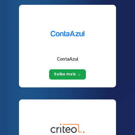
ContaAzul
Saiba mais →