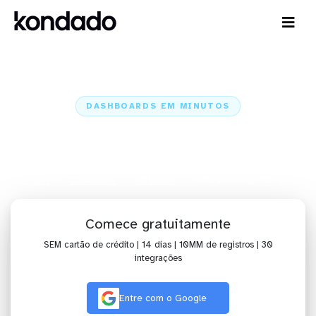
DASHBOARDS EM MINUTOS
Dashboard do RDStation no BI
TOTVS em minutos
Home
Conectores
RDStation
RDStation + BI TOTVS
Comece gratuitamente
SEM cartão de crédito | 14 dias | 10MM de registros | 30
integrações
Entre com o Google