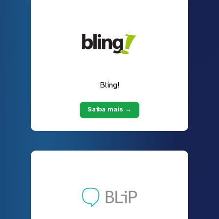
Bling!
Saiba mais →