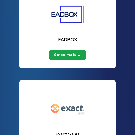
EADBOX
Saiba mais →
Exact Sales