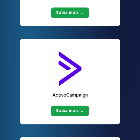
Saiba mais →
ActiveCampaign
Saiba mais →