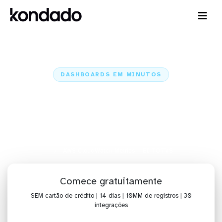
DASHBOARDS EM MINUTOS
Dashboard do AWS CloudWatch
Metrics no BI TOTVS em
minutos
Home
Conectores
AWS CloudWatch Metrics
AWS CloudWatch Metrics + BI TOTVS
Comece gratuitamente
SEM cartão de crédito | 14 dias | 10MM de registros | 30
integrações