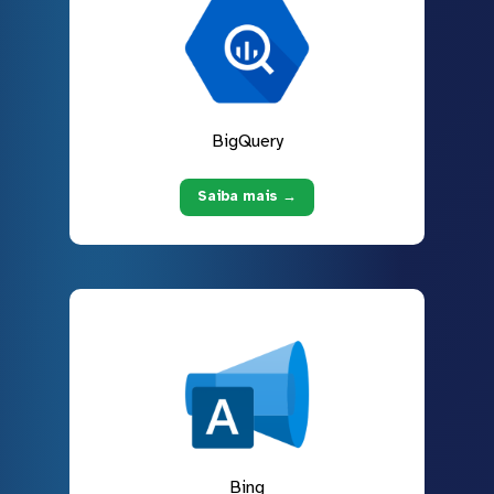
BigQuery
Saiba mais →
Bing