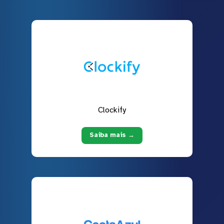
Clockify
Saiba mais →