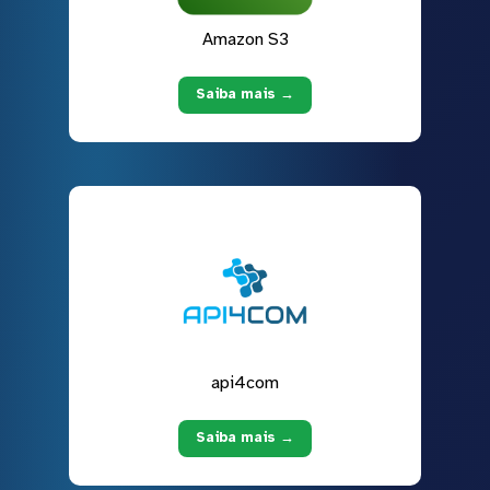
Amazon S3
Saiba mais →
api4com
Saiba mais →