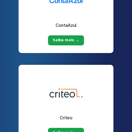
ContaAzul
Saiba mais →
Criteo