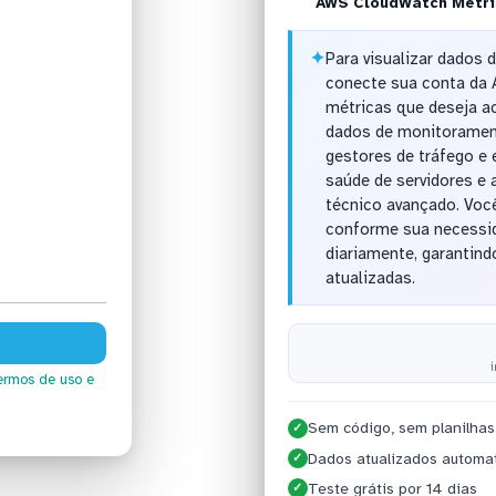
AWS CloudWatch Metri
✦
Para visualizar dados 
conecte sua conta da 
métricas que deseja a
dados de monitorament
gestores de tráfego 
saúde de servidores e
técnico avançado. Você
conforme sua necessid
diariamente, garantin
atualizadas.
ermos de uso
e
Sem código, sem planilhas
✓
Dados atualizados automa
✓
Teste grátis por 14 dias
✓