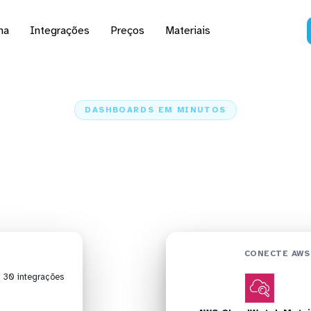
na
Integrações
Preços
Materiais
DASHBOARDS EM MINUTOS
d do AWS CloudWatch M
Qlik em minutos
e
Conectores
AWS CloudWatch Metrics
AWS CloudWatch Metrics +
CONECTE AWS
| 30 integrações