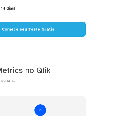
14 dias!
Comece seu Teste Grátis
trics no Qlik
 scripts.
3