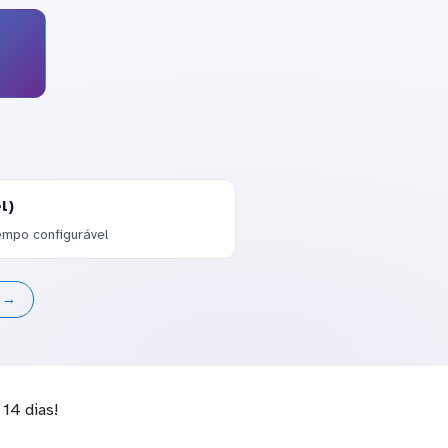
l)
empo configurável
s →
14 dias!