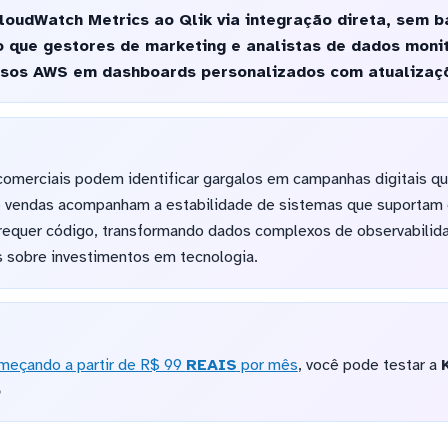
oudWatch Metrics ao Qlik via integração direta, sem 
do que gestores de marketing e analistas de dados mon
ursos AWS em dashboards personalizados com atualizaç
omerciais podem identificar gargalos em campanhas digitais q
de vendas acompanham a estabilidade de sistemas que suporta
 requer código, transformando dados complexos de observabilida
s sobre investimentos em tecnologia.
meçando a partir de R$ 99
REAIS
por mês
, você pode testar a
o