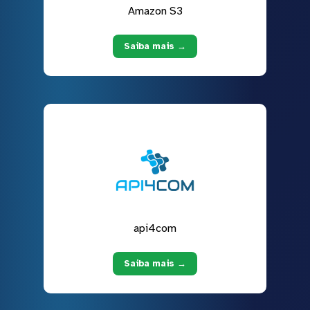
Amazon S3
Saiba mais →
api4com
Saiba mais →