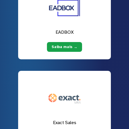
EADBOX
Saiba mais →
Exact Sales