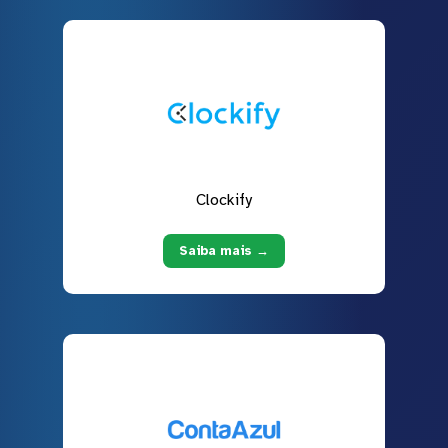
Clockify
Saiba mais →