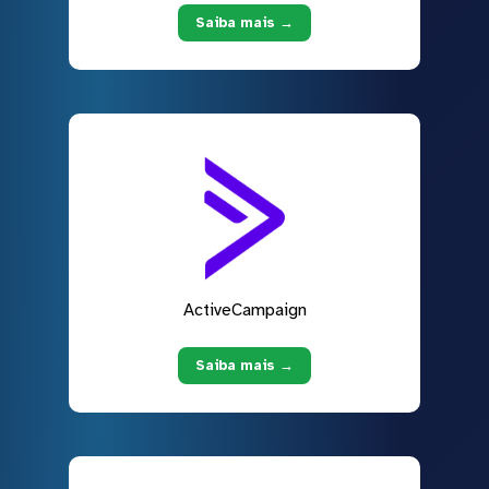
Saiba mais →
ActiveCampaign
Saiba mais →