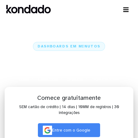
DASHBOARDS EM MINUTOS
Dashboard do Pagar.me no Qlik
em minutos
Home
Conectores
Pagar.me
Pagar.me + Qlik
Comece gratuitamente
SEM cartão de crédito | 14 dias | 10MM de registros | 30
integrações
Entre com o Google