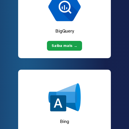
BigQuery
Saiba mais →
Bing