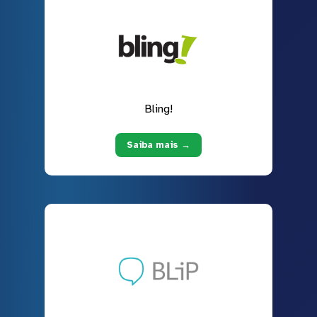
Bling!
Saiba mais →