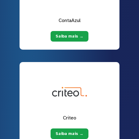
ContaAzul
Saiba mais →
Criteo
Saiba mais →