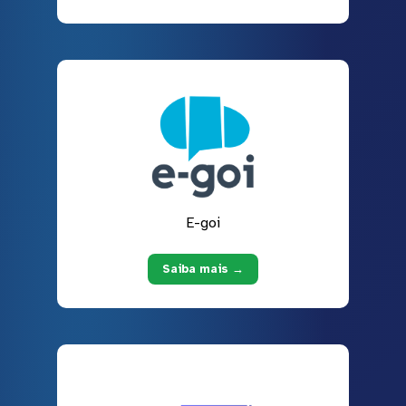
E-goi
Saiba mais →