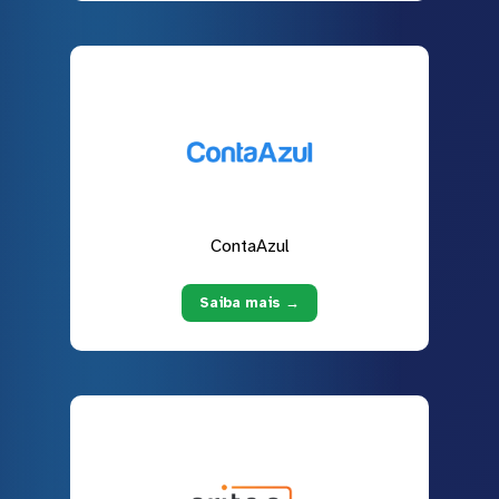
ContaAzul
Saiba mais →