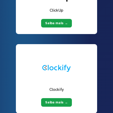
ClickUp
Saiba mais →
Clockify
Saiba mais →