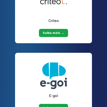
Criteo
Saiba mais →
E-goi