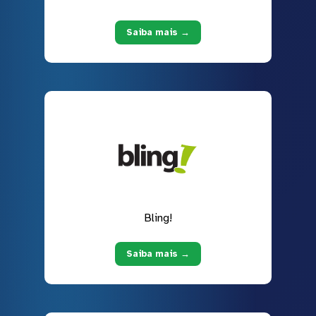
Saiba mais →
Bling!
Saiba mais →