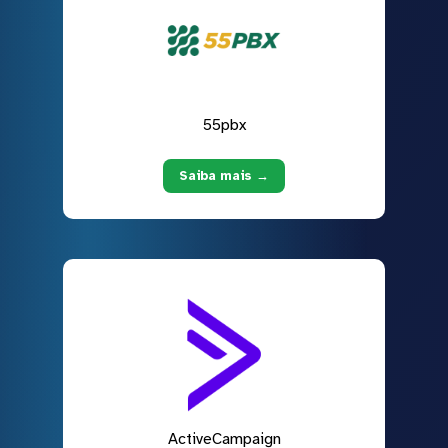
55pbx
Saiba mais →
ActiveCampaign