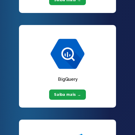
BigQuery
Saiba mais →