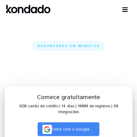
DASHBOARDS EM MINUTOS
Dashboard do FTP no Qlik em
minutos
Home
Conectores
FTP
FTP + Qlik
Comece gratuitamente
SEM cartão de crédito | 14 dias | 10MM de registros | 30
integrações
Entre com o Google