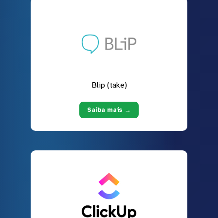
Blip (take)
Saiba mais →