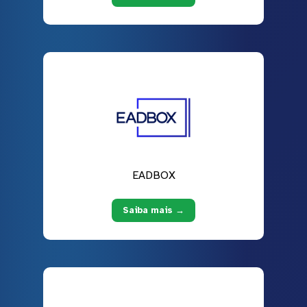
EADBOX
Saiba mais →