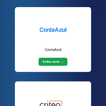
ContaAzul
Saiba mais →