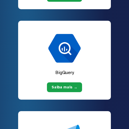
BigQuery
Saiba mais →