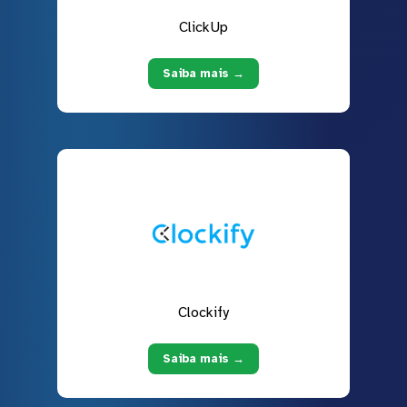
ClickUp
Saiba mais →
Clockify
Saiba mais →