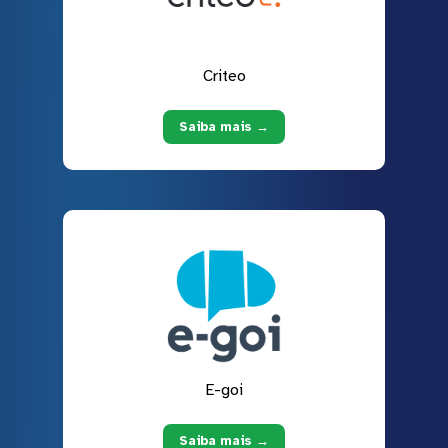
Criteo
Saiba mais →
E-goi
Saiba mais →