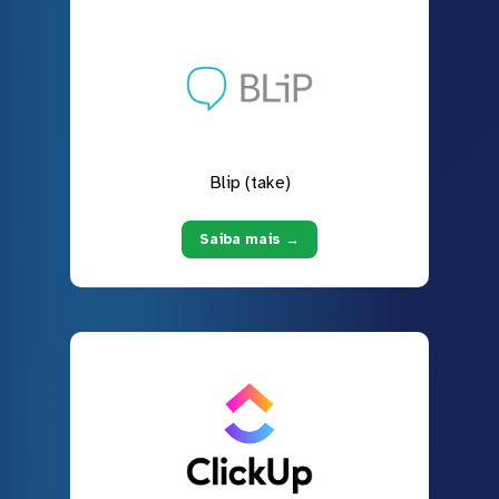
Blip (take)
Saiba mais →