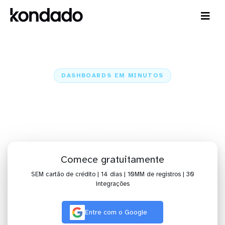
DASHBOARDS EM MINUTOS
Dashboard do PostgreSQL no
Qlik em minutos
Home
Conectores
PostgreSQL
PostgreSQL + Qlik
Comece gratuitamente
SEM cartão de crédito | 14 dias | 10MM de registros | 30
integrações
Entre com o Google