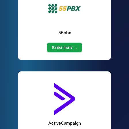
55pbx
Saiba mais →
ActiveCampaign