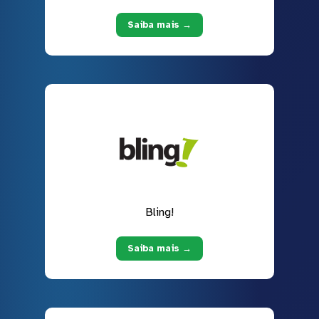
Saiba mais →
Bling!
Saiba mais →