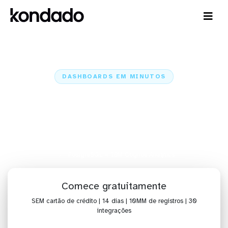
DASHBOARDS EM MINUTOS
Dashboard do PostgreSQL no
IBM Cognos Analytics em
minutos
Home
Conectores
PostgreSQL
PostgreSQL + IBM Cognos Analytics
Comece gratuitamente
SEM cartão de crédito | 14 dias | 10MM de registros | 30
integrações