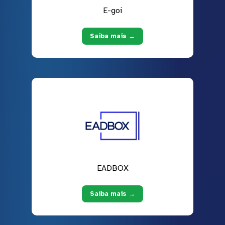
E-goi
Saiba mais →
EADBOX
Saiba mais →