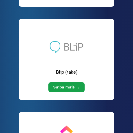
Blip (take)
Saiba mais →