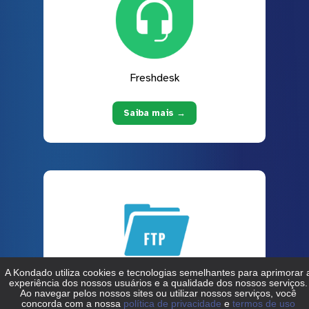
Freshdesk
Saiba mais →
FTP