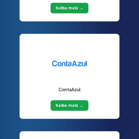
Saiba mais →
ContaAzul
Saiba mais →