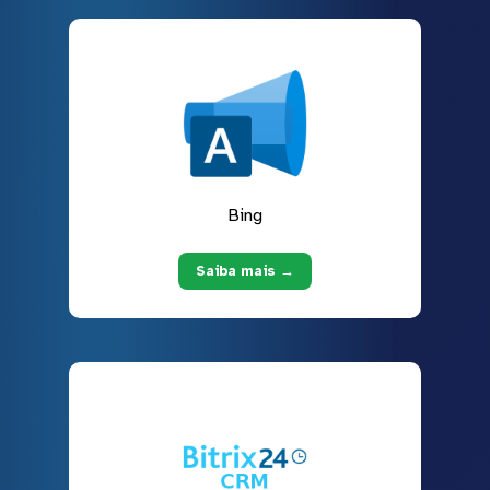
Bing
Saiba mais →