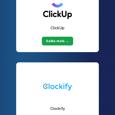
ClickUp
Saiba mais →
Clockify