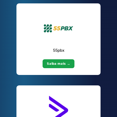
55pbx
Saiba mais →