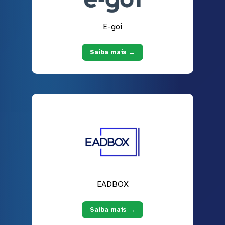
E-goi
Saiba mais →
EADBOX
Saiba mais →