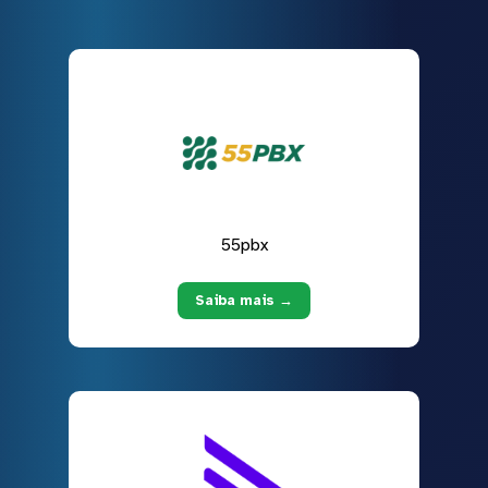
55pbx
Saiba mais →