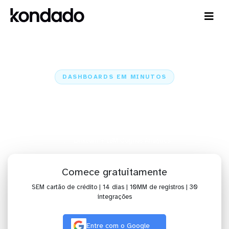
DASHBOARDS EM MINUTOS
Dashboard do Linkedin no IBM
Cognos Analytics em minutos
Home
Conectores
Linkedin
Linkedin + IBM Cognos Analytics
Comece gratuitamente
SEM cartão de crédito | 14 dias | 10MM de registros | 30
integrações
Entre com o Google