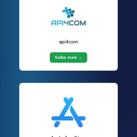
api4com
Saiba mais →