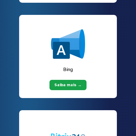
Bing
Saiba mais →