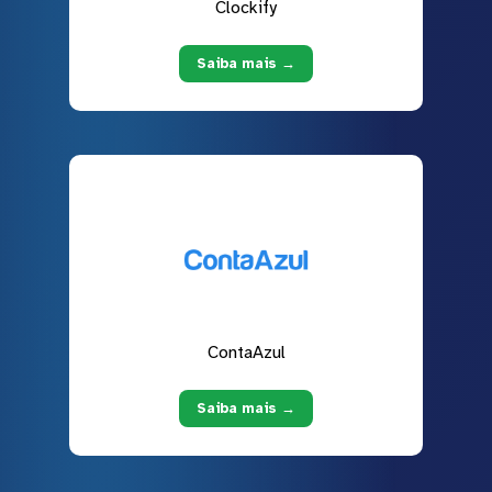
Clockify
Saiba mais →
ContaAzul
Saiba mais →