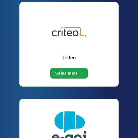
Criteo
Saiba mais →