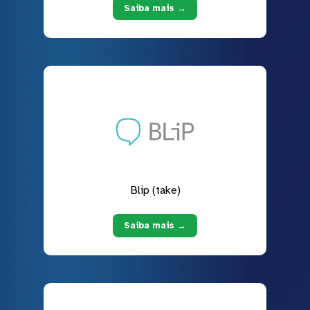
Saiba mais →
Blip (take)
Saiba mais →