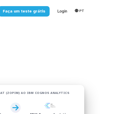
PT
Faça um teste grátis
Login
im) no IBM
tos
s Analytics
AT (ZOPIM) AO IBM COGNOS ANALYTICS