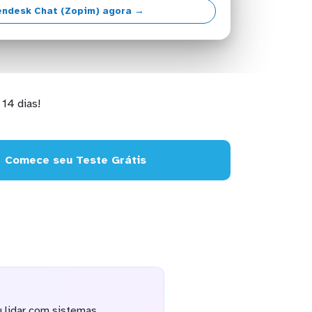
endesk Chat (Zopim) agora →
14 dias!
Comece seu Teste Grátis
u lidar com sistemas