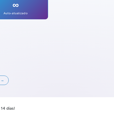
∞
Auto-atualizado
s →
14 dias!