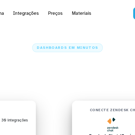
na
Integrações
Preços
Materiais
DASHBOARDS EM MINUTOS
 do Zendesk Chat (Zop
gnos Analytics em minu
Conectores
Zendesk Chat (Zopim)
Zendesk Chat (Zopim) + IBM Cogno
CONECTE ZENDESK CH
| 30 integrações