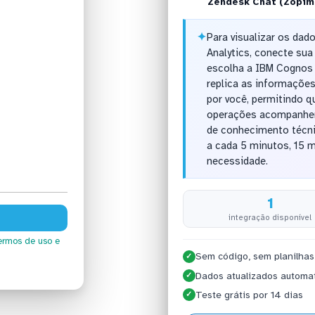
Zendesk Chat (Zopim
✦
Para visualizar os da
Analytics, conecte su
escolha a IBM Cognos 
replica as informações
por você, permitindo q
operações acompanhem
de conhecimento técni
a cada 5 minutos, 15 
necessidade.
1
integração disponível
ermos de uso
e
Sem código, sem planilhas
✓
Dados atualizados automa
✓
Teste grátis por 14 dias
✓