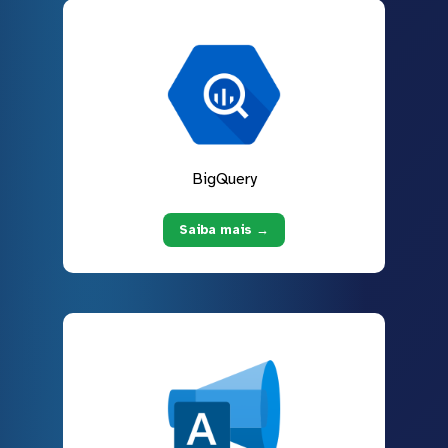
BigQuery
Saiba mais →