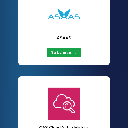
ASAAS
Saiba mais →
AWS CloudWatch Metrics