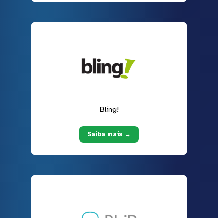
Bling!
Saiba mais →