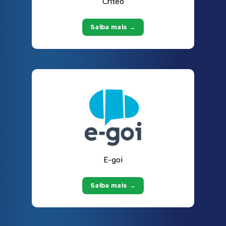
Criteo
Saiba mais →
E-goi
Saiba mais →