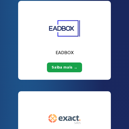
EADBOX
Saiba mais →