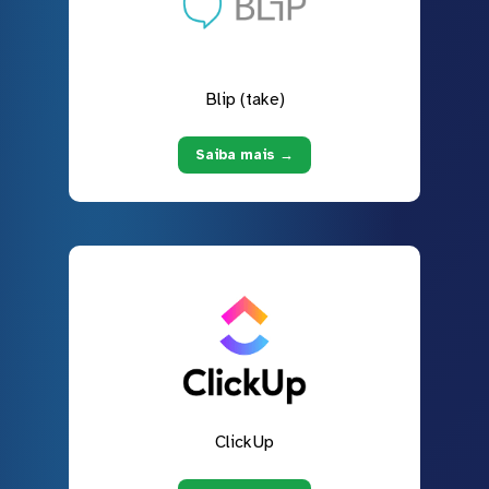
Blip (take)
Saiba mais →
ClickUp