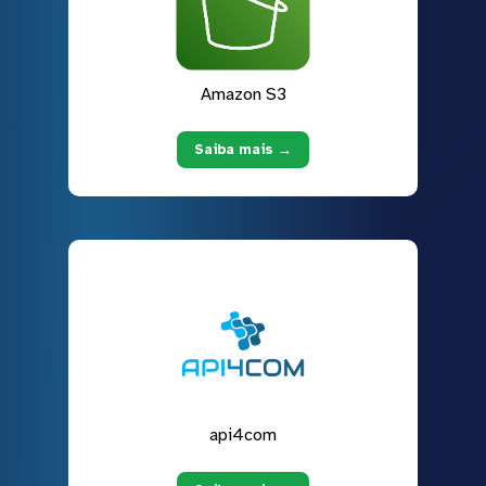
Amazon S3
Saiba mais →
api4com