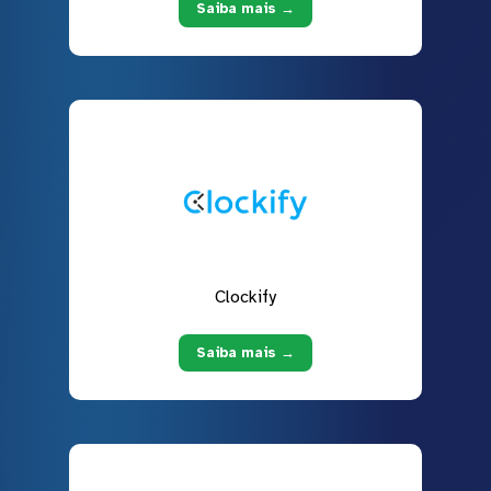
Saiba mais →
Clockify
Saiba mais →