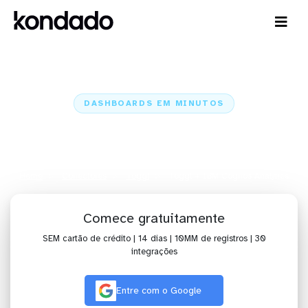
DASHBOARDS EM MINUTOS
Dashboard do Toggl no IBM
Cognos Analytics em minutos
Home
Conectores
Toggl
Toggl + IBM Cognos Analytics
Comece gratuitamente
SEM cartão de crédito | 14 dias | 10MM de registros | 30
integrações
Entre com o Google