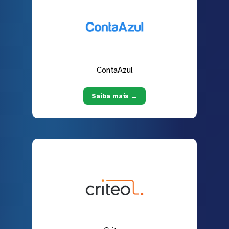
ContaAzul
Saiba mais →