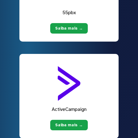
55pbx
Saiba mais →
ActiveCampaign
Saiba mais →