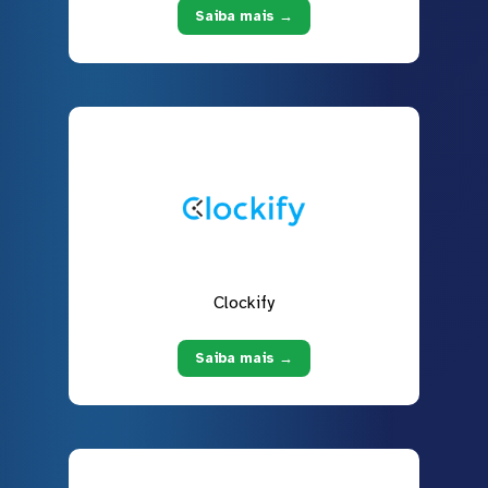
Saiba mais →
Clockify
Saiba mais →