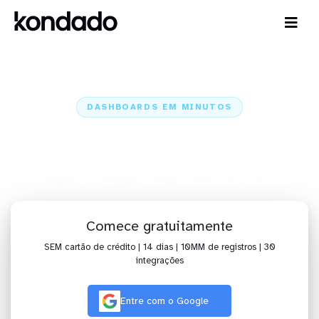
DASHBOARDS EM MINUTOS
Dashboard do Trello no IBM
Cognos Analytics em minutos
Home
Conectores
Trello
Trello + IBM Cognos Analytics
Comece gratuitamente
SEM cartão de crédito | 14 dias | 10MM de registros | 30
integrações
Entre com o Google