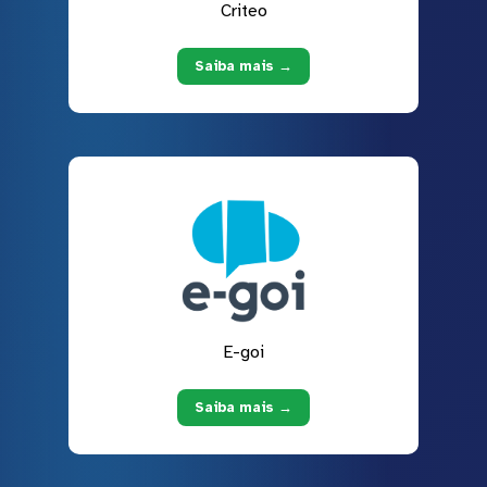
Criteo
Saiba mais →
E-goi
Saiba mais →