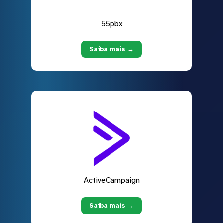
55pbx
Saiba mais →
ActiveCampaign
Saiba mais →