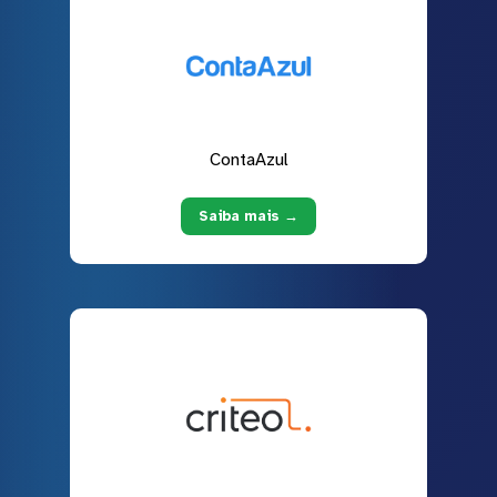
ContaAzul
Saiba mais →