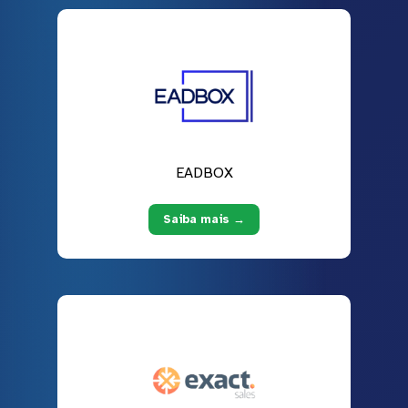
EADBOX
Saiba mais →