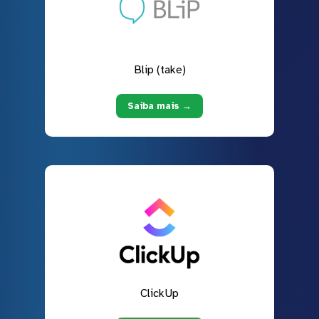
Blip (take)
Saiba mais →
ClickUp