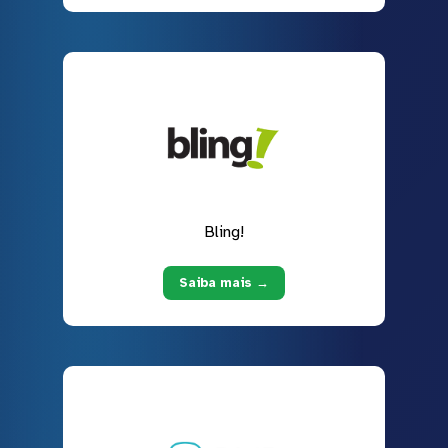
Bling!
Saiba mais →