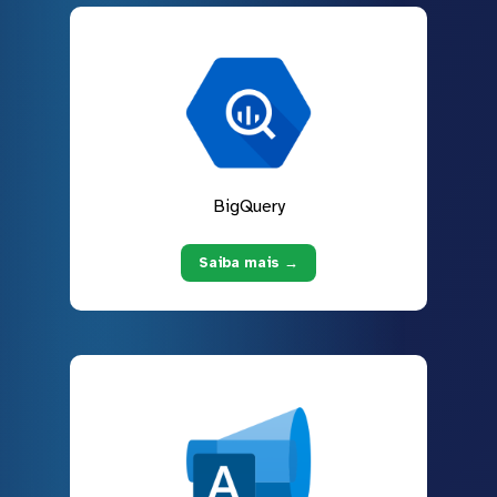
BigQuery
Saiba mais →