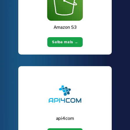
Amazon S3
Saiba mais →
api4com