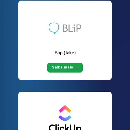
Blip (take)
Saiba mais →