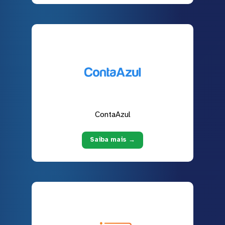
ContaAzul
Saiba mais →