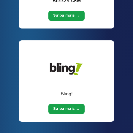
Bitrix24 CRM
Saiba mais →
Bling!
Saiba mais →