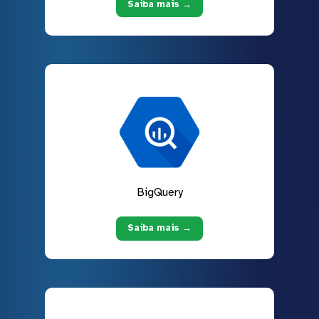
Saiba mais →
BigQuery
Saiba mais →