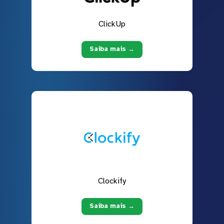
ClickUp
Saiba mais →
Clockify
Saiba mais →