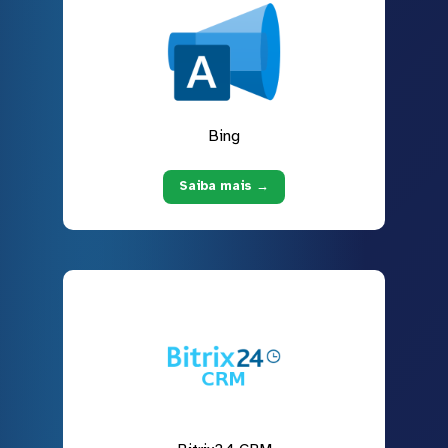
Bing
Saiba mais →