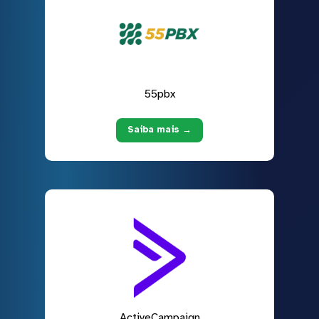
55pbx
Saiba mais →
ActiveCampaign