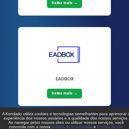
Saiba mais →
EADBOX
Saiba mais →