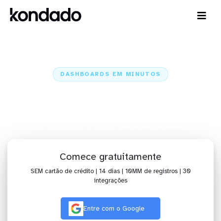
DASHBOARDS EM MINUTOS
Dashboard do Jira no IBM
Cognos Analytics em minutos
Home
Conectores
Jira
Jira + IBM Cognos Analytics
Comece gratuitamente
SEM cartão de crédito | 14 dias | 10MM de registros | 30
integrações
Entre com o Google