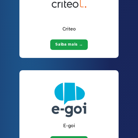
Criteo
Saiba mais →
E-goi