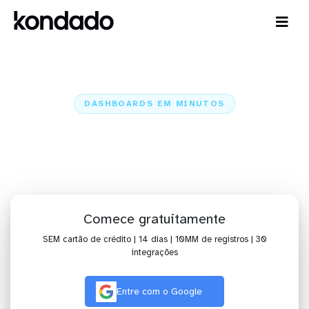
DASHBOARDS EM MINUTOS
Dashboard do Jira no Tableau em
minutos
Home
Conectores
Jira
Jira + Tableau
Comece gratuitamente
SEM cartão de crédito | 14 dias | 10MM de registros | 30
integrações
Entre com o Google