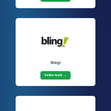
Bling!
Saiba mais →