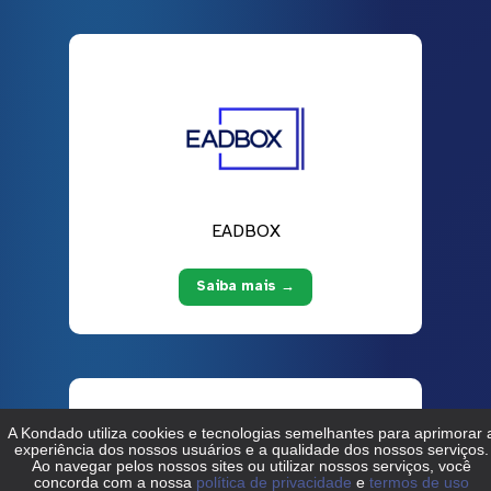
EADBOX
Saiba mais →