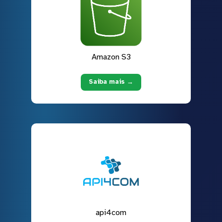
Amazon S3
Saiba mais →
api4com