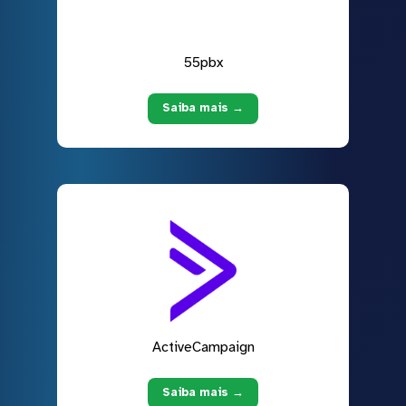
55pbx
Saiba mais →
ActiveCampaign
Saiba mais →