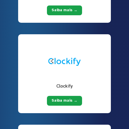
Saiba mais →
Clockify
Saiba mais →