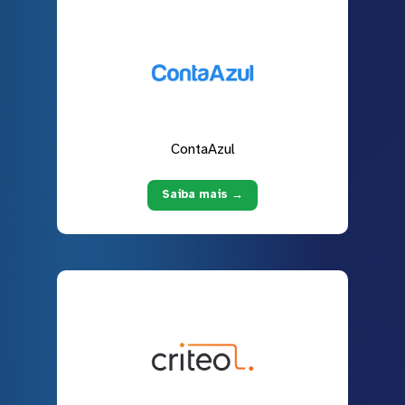
ContaAzul
Saiba mais →