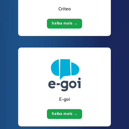
Criteo
Saiba mais →
E-goi
Saiba mais →