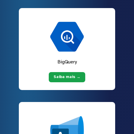
BigQuery
Saiba mais →