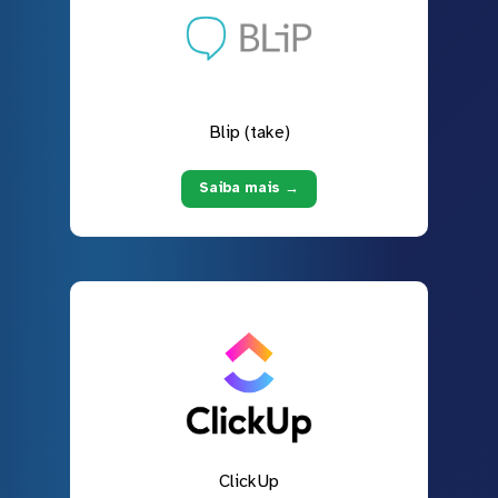
Blip (take)
Saiba mais →
ClickUp