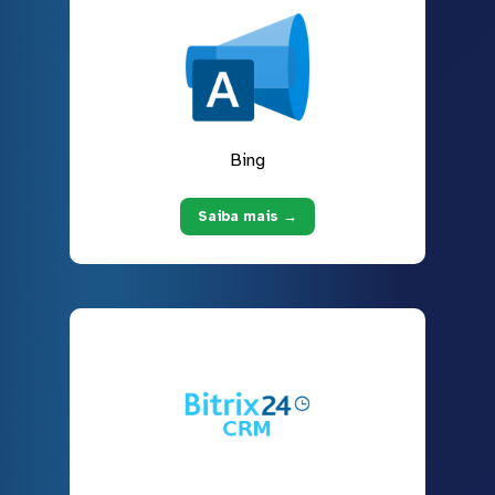
Bing
Saiba mais →