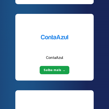
ContaAzul
Saiba mais →