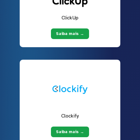
ClickUp
Saiba mais →
Clockify
Saiba mais →