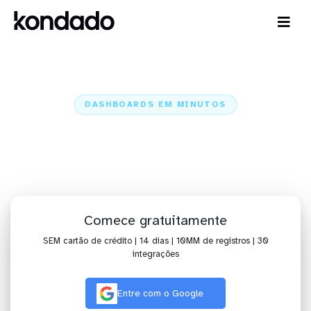
DASHBOARDS EM MINUTOS
Dashboard do Google Sheets no
Tableau em minutos
Home
Conectores
Google Sheets
Google Sheets + Tableau
Comece gratuitamente
SEM cartão de crédito | 14 dias | 10MM de registros | 30
integrações
Entre com o Google