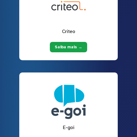
Criteo
Saiba mais →
E-goi