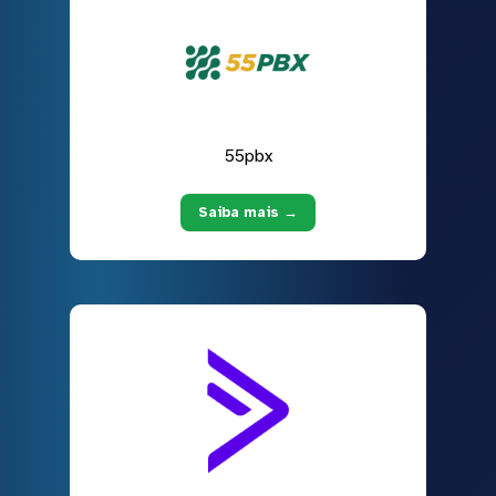
55pbx
Saiba mais →