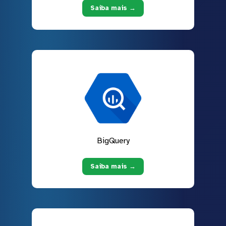
Saiba mais →
BigQuery
Saiba mais →