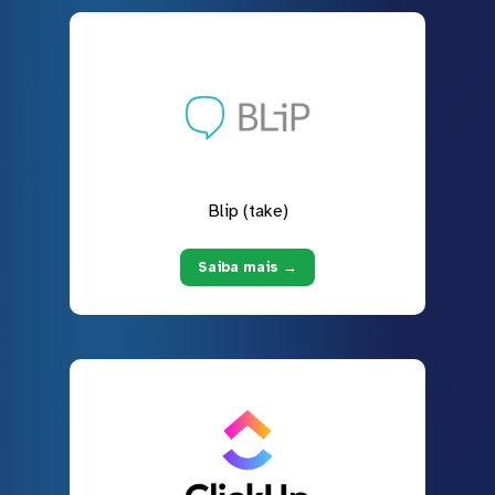
Blip (take)
Saiba mais →