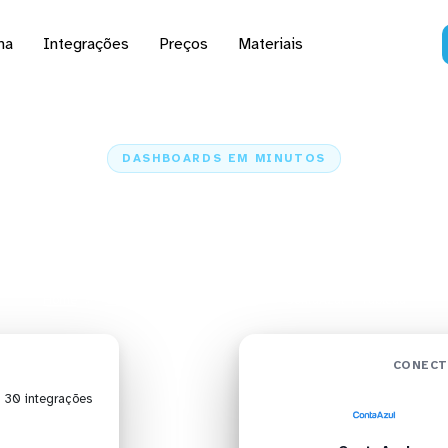
na
Integrações
Preços
Materiais
DASHBOARDS EM MINUTOS
rd da ContaAzul no Ta
minutos
Home
Conectores
ContaAzul
ContaAzul + Tableau
CONECT
| 30 integrações