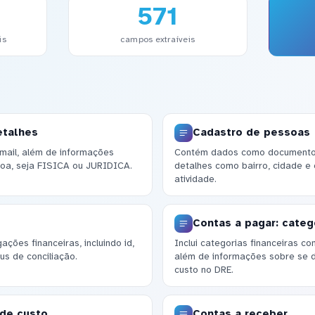
571
is
campos extraíveis
etalhes
Cadastro de pessoas
mail, além de informações
Contém dados como documento, 
ssoa, seja FISICA ou JURIDICA.
detalhes como bairro, cidade e
atividade.
Contas a pagar: categ
ções financeiras, incluindo id,
Inclui categorias financeiras c
us de conciliação.
além de informações sobre se 
custo no DRE.
 de custo
Contas a receber