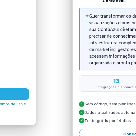
ContaAzul
✦
Quer transformar os d
visualizações claras 
sua ContaAzul diretam
precisar de conhecime
infraestrutura comple
de marketing, gestore
acessem informações c
organizada e pronta pa
13
integrações disponívei
Sem código, sem planilhas
ermos de uso
e
✓
Dados atualizados automa
✓
Teste grátis por 14 dias
✓
Conec