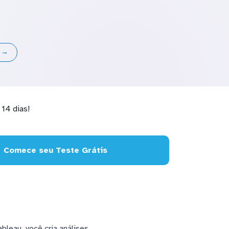
s →
14 dias!
Comece seu Teste Grátis
leau, você cria análises