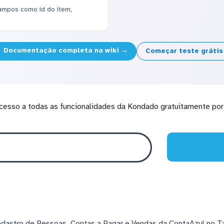
 campos como id do item,
Documentação completa na wiki →
Começar teste gráti
cesso a todas as funcionalidades da Kondado gratuitamente por 
dastro de Pessoas, Contas a Pagar e Vendas da ContaAzul no Tab