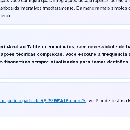
ão. Você configura quais integrações deseja replicar, define a 
shboards interativos imediatamente. É a maneira mais simples d
igence.
ntaAzul ao Tableau em minutos, sem necessidade de b
urações técnicas complexas. Você escolhe a frequência 
s financeiros sempre atualizados para tomar decisõe
meçando a partir de R$ 99
REAIS
por mês
, você pode testar a
o