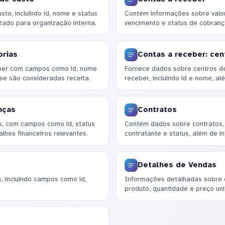
to, incluindo id, nome e status
Contém informações sobre valore
zado para organização interna.
vencimento e status de cobrança
orias
Contas a receber: cen
ceber com campos como id, nome
Fornece dados sobre centros de
se são consideradas receita.
receber, incluindo id e nome, al
nças
Contratos
s, com campos como id, status
Contém dados sobre contratos, 
lhes financeiros relevantes.
contratante e status, além de i
Detalhes de Vendas
 incluindo campos como id,
Informações detalhadas sobre 
produto, quantidade e preço unit