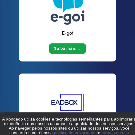
E-goi
Saiba mais →
EADBOX