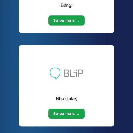
Bling!
Saiba mais →
Blip (take)
Saiba mais →