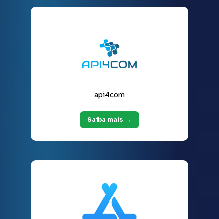
api4com
Saiba mais →