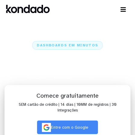
DASHBOARDS EM MINUTOS
Dashboard da ContaAzul no Zoho
Analytics em minutos
Home
Conectores
ContaAzul
ContaAzul + Zoho Analytics
Comece gratuitamente
SEM cartão de crédito | 14 dias | 10MM de registros | 30
integrações
Entre com o Google