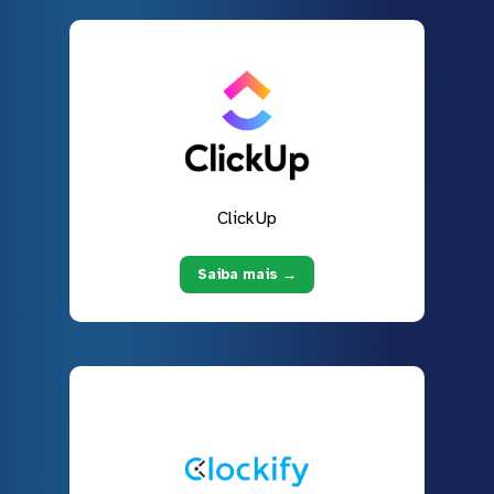
ClickUp
Saiba mais →