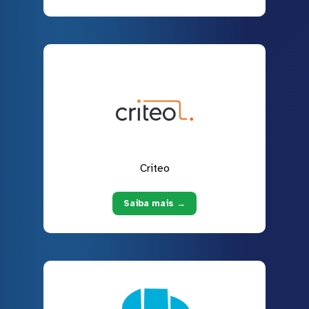
Criteo
Saiba mais →