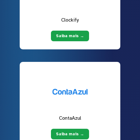
Clockify
Saiba mais →
ContaAzul
Saiba mais →