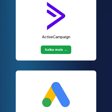
ActiveCampaign
Saiba mais →