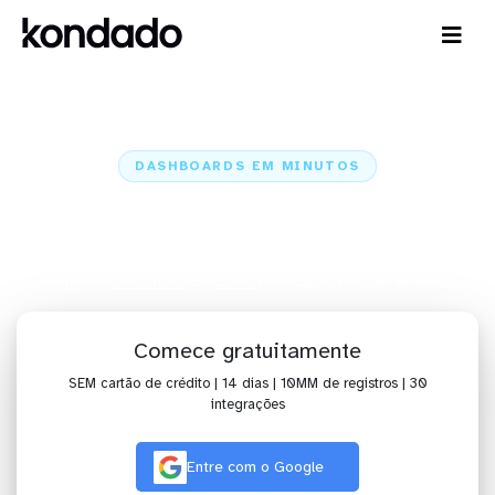
DASHBOARDS EM MINUTOS
Dashboard do Clockify no Zoho
Analytics em minutos
Home
Conectores
Clockify
Clockify + Zoho Analytics
Comece gratuitamente
SEM cartão de crédito | 14 dias | 10MM de registros | 30
integrações
Entre com o Google