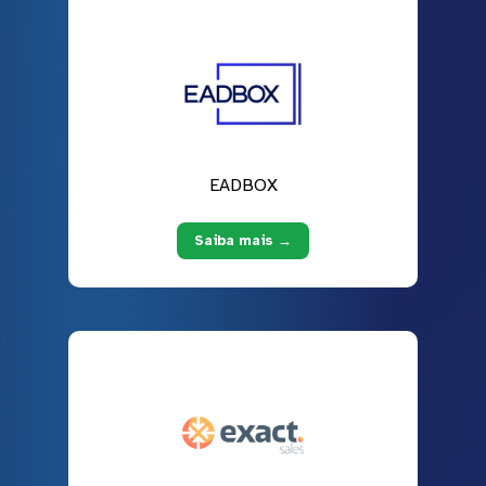
EADBOX
Saiba mais →