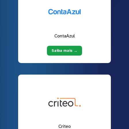
ContaAzul
Saiba mais →
Criteo