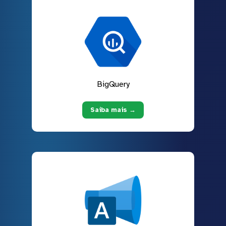
BigQuery
Saiba mais →