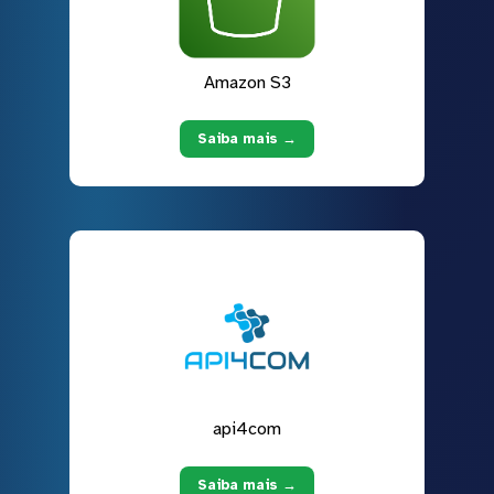
Amazon S3
Saiba mais →
api4com
Saiba mais →