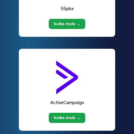
55pbx
Saiba mais →
ActiveCampaign
Saiba mais →