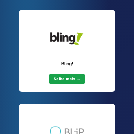
Bling!
Saiba mais →