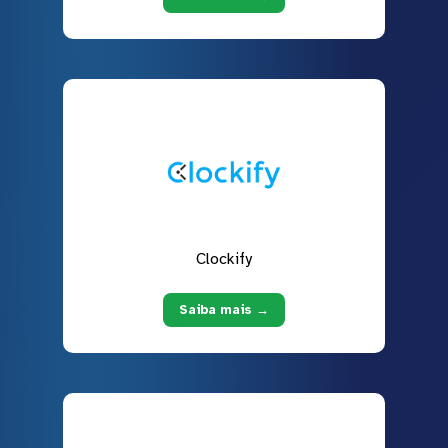
Clockify
Saiba mais →