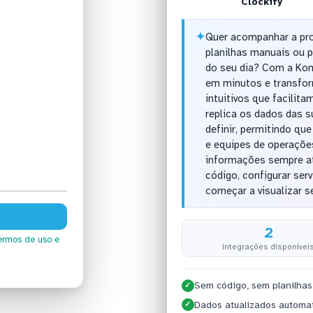
Clockify
✦
Quer acompanhar a pro
planilhas manuais ou 
do seu dia? Com a Kon
em minutos e transfor
intuitivos que facilit
replica os dados das 
definir, permitindo qu
e equipes de operaçõ
informações sempre at
código, configurar ser
começar a visualizar s
2
ermos de uso
e
integrações disponívei
Sem código, sem planilhas
✓
Dados atualizados automa
✓