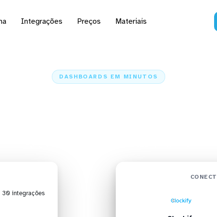
na
Integrações
Preços
Materiais
DASHBOARDS EM MINUTOS
rd do Clockify no Met
minutos
Home
Conectores
Clockify
Clockify + Metabase
CONECT
| 30 integrações