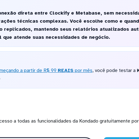
nexão direta entre Clockify e Metabase, sem necessid
urações técnicas complexas. Você escolhe como e quan
ão replicados, mantendo seus relatórios atualizados a
l que atende suas necessidades de negócio.
meçando a partir de R$ 99
REAIS
por mês
, você pode testar a
o
cesso a todas as funcionalidades da Kondado gratuitamente por 