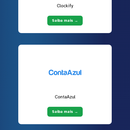
Clockify
Saiba mais →
ContaAzul
Saiba mais →