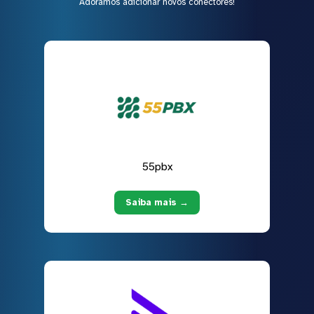
Adoramos adicionar novos conectores!
55pbx
Saiba mais →