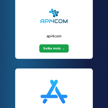
api4com
Saiba mais →