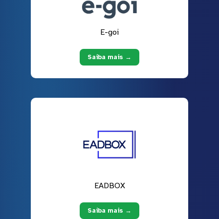
E-goi
Saiba mais →
EADBOX
Saiba mais →