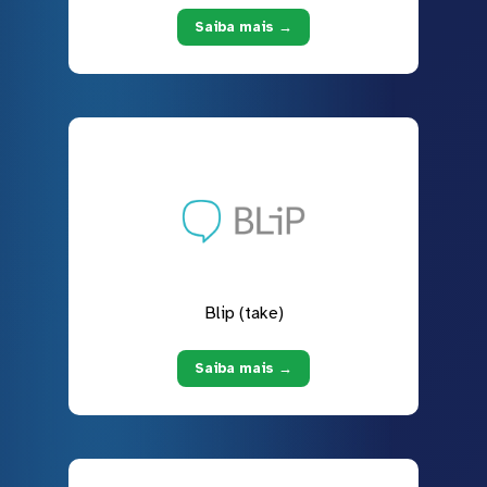
Saiba mais →
Blip (take)
Saiba mais →