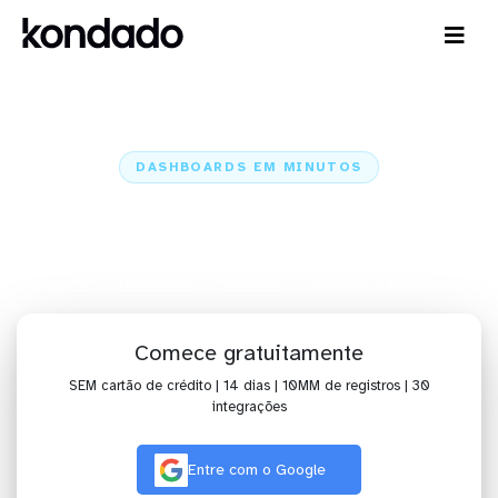
DASHBOARDS EM MINUTOS
Dashboard do Webhook no
Metabase em minutos
Home
Conectores
Webhook
Webhook + Metabase
Comece gratuitamente
SEM cartão de crédito | 14 dias | 10MM de registros | 30
integrações
Entre com o Google