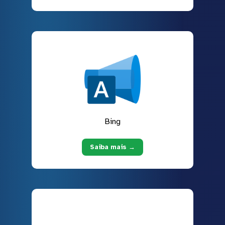
Bing
Saiba mais →