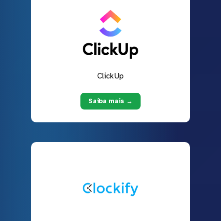
ClickUp
Saiba mais →