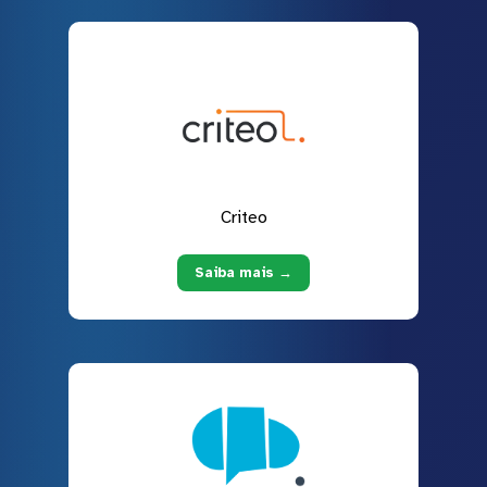
Criteo
Saiba mais →