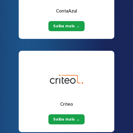
ContaAzul
Saiba mais →
Criteo
Saiba mais →