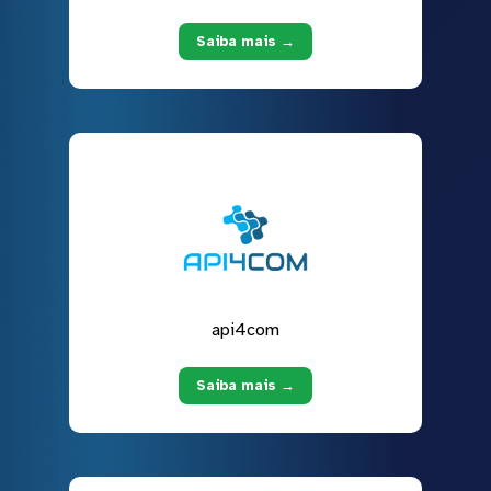
Saiba mais →
api4com
Saiba mais →