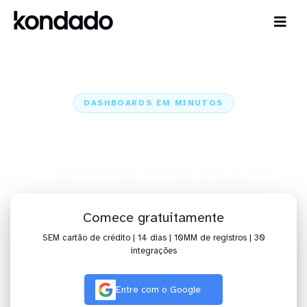
DASHBOARDS EM MINUTOS
Dashboard do MongoDB no
Metabase em minutos
Home
Conectores
MongoDB
MongoDB + Metabase
Comece gratuitamente
SEM cartão de crédito | 14 dias | 10MM de registros | 30
integrações
Entre com o Google