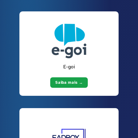
E-goi
Saiba mais →