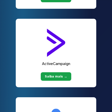
ActiveCampaign
Saiba mais →