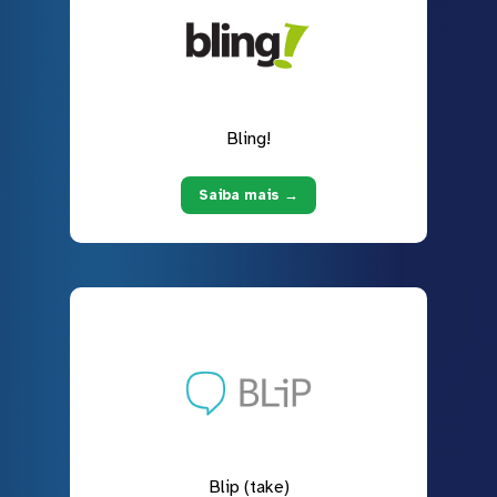
Bling!
Saiba mais →
Blip (take)