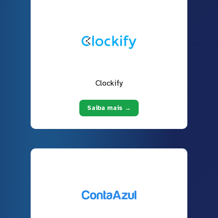
Clockify
Saiba mais →