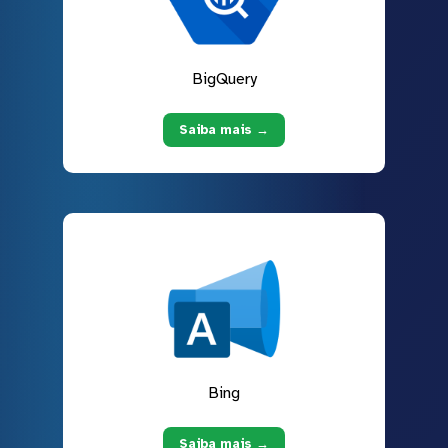
BigQuery
Saiba mais →
Bing
Saiba mais →